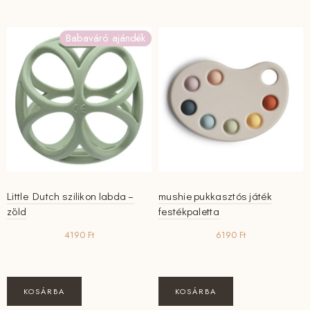
több
variációja
Babaváró ajándék
van.
A
változatok
a
termékoldalon
választhatók
ki
Little Dutch szilikon labda –
mushie pukkasztós játék
zöld
festékpaletta
4190
Ft
6190
Ft
KOSÁRBA
KOSÁRBA