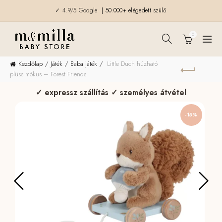
✓ 4.9/5 Google
| 50.000+ elégedett szülő
0
Kezdőlap
Játék
Baba játék
Little Duch húzható
plüss mókus – Forest Friends
✓ expressz szállítás ✓ személyes átvétel
-15%