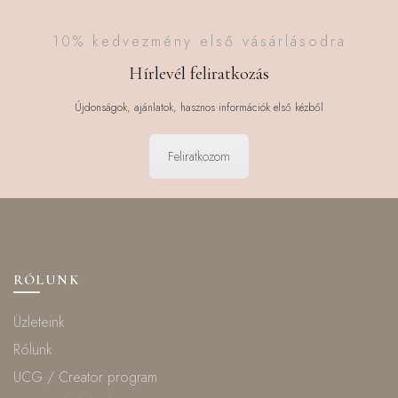
10% kedvezmény első vásárlásodra
Hírlevél feliratkozás
Újdonságok, ajánlatok, hasznos információk első kézből
Feliratkozom
RÓLUNK
Üzleteink
Rólunk
UCG / Creator program