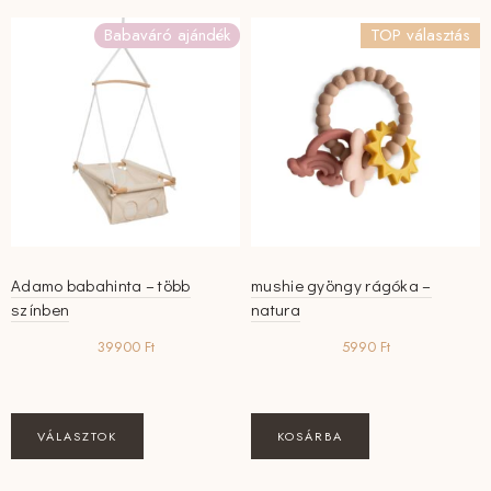
Babaváró ajándék
TOP választás
Adamo babahinta – több
mushie gyöngy rágóka –
színben
natura
39900
Ft
5990
Ft
Ennek
VÁLASZTOK
KOSÁRBA
a
terméknek