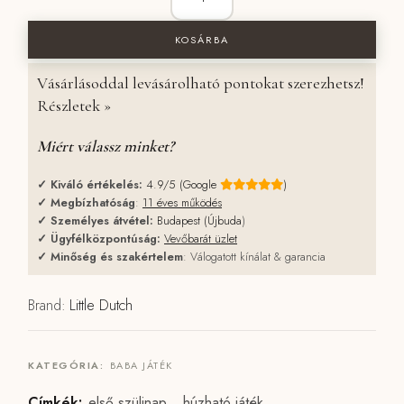
8790 Ft.
7490 Ft.
KOSÁRBA
Vásárlásoddal levásárolható pontokat szerezhetsz!
Részletek »
Miért válassz minket?
✓
Kiváló értékelés:
4.9/5 (Google
)
✓
Megbízhatóság
:
11 éves működés
✓
Személyes átvétel:
Budapest (Újbuda
)
✓
Ügyfélközpontúság:
Vevőbarát üzlet
✓
Minőség és szakértelem
: Válogatott kínálat & garancia
Brand:
Little Dutch
KATEGÓRIA:
BABA JÁTÉK
Címkék:
első szülinap
,
húzható játék
,