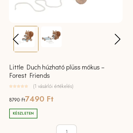
Little Duch húzható plüss mókus –
Forest Friends
(
1
vásárlói értékelés)
Original
Current
7490
Ft
8790
Ft
price
price
KÉSZLETEN
was:
is:
Little Duch húzható plüss mókus - Fore