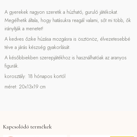
A gyerekek nagyon szeretik a húzható, guruló játékokat.
Megélhetik általa, hogy hatásukra reagál valami, sőt mi több, ők
irányítják a menetet!
A kedves őzike húzása mozgásra is ösztönöz, élvezetesebbé
téve a járás készség gyakorlását.
A későbbiekben szerepjátékhoz is használhatóak az aranyos
figurák.
korosztály: 18 hónapos kortól
méret: 20x13x19 cm
Kapcsolódó termékek