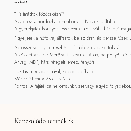
Leírás
Ti is imádtok főzőcskézni?
Akkor ezt a hordozható minikonyhát Nektek találták ki!
A gyerekjáték könnyen összecsukható, ezáltal bárhová magato
Figyeljetek a hőfokra, állítsátok be az órát, és persze főzés
Az összesen nyolc részből álló játék 3 éves kortól ajánlott.
A készlet tartalma: Merőkanál, spatula, lábas, serpenyő, só-
Anyag: MDF, hárs rétegelt lemez, fenyőfa
Tisztítás: nedves ruhával, kézzel tisztítható
Méret: 31 cm × 28 cm × 21 cm
Fontos! A fajátékba ne öntsünk vizet vagy egyéb folyadékot, m
Kapcsolódó termékek