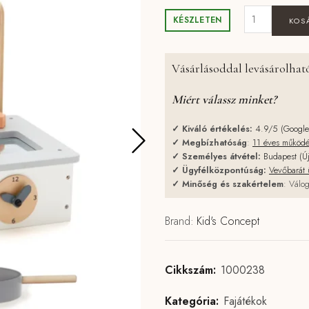
Kid's Conce
KÉSZLETEN
KOS
Vásárlásoddal levásárolható
Miért válassz minket?
✓
Kiváló értékelés:
4.9/5 (Googl
✓
Megbízhatóság
:
11 éves működ
✓
Személyes átvétel:
Budapest (Ú
✓
Ügyfélközpontúság:
Vevőbarát 
✓
Minőség és szakértelem
: Válog
Brand:
Kid's Concept
Cikkszám:
1000238
Kategória:
Fajátékok