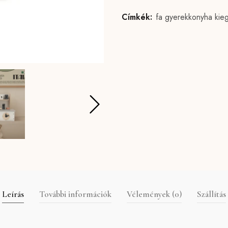
Címkék:
fa gyerekkonyha kie
Leírás
További információk
Vélemények (0)
Szállítás