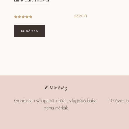
2690
Ft
KOSÁRBA
✓
Minőség
Gondosan válogatott kínálat, világelső baba-
10 éves ta
mama márkák