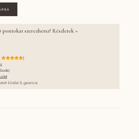
pt hordozható minikonyha mennyiség
ÁRBA
 pontokat szerezhetsz! Részletek »
e
)
és
jbuda
)
üzlet
atott kínálat & garancia