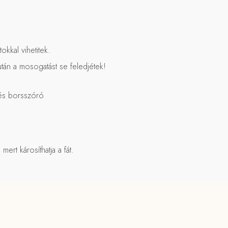
kkal vihetitek.
 után a mosogatást se feledjétek!
 és borsszóró
ert károsíthatja a fát.