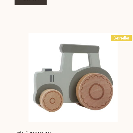
Bestseller
Little Dutch traktor