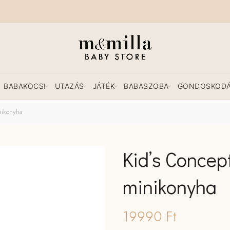
BABAKOCSI
UTAZÁS
JÁTÉK
BABASZOBA
GONDOSKOD
nikonyha
Kid’s Concep
minikonyha
19990
Ft