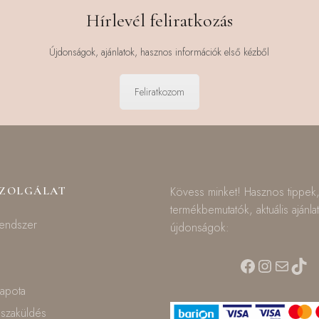
Hírlevél feliratkozás
Újdonságok, ajánlatok, hasznos információk első kézből
Feliratkozom
SZOLGÁLAT
Kövess minket! Hasznos tippek
termékbemutatók, aktuális ajánla
rendszer
újdonságok:
Facebook
Instagra
Mail
TikT
lapota
isszaküldés