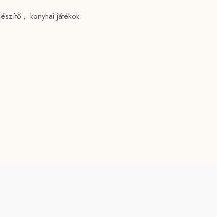
gészítő
,
konyhai játékok