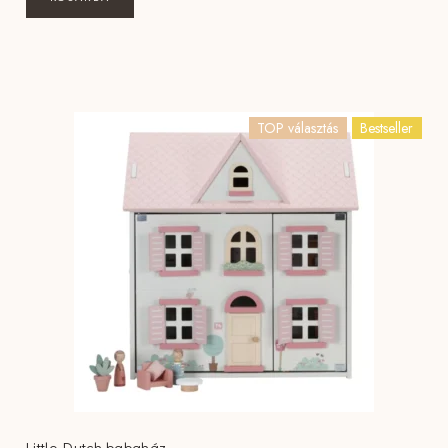
TOP választás
Bestseller
Little Dutch babaház