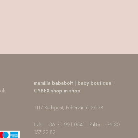
,
mamilla bababolt
|
baby boutique
|
tok,
CYBEX shop in shop
1117 Budapest, Fehérvári út 36-38.
m
ok
Üzlet: +36 30 991 0541 | Raktár: +36 30
157 22 82