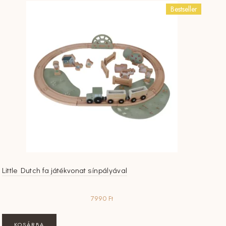
Bestseller
Little Dutch fa játékvonat sínpályával
7990
Ft
KOSÁRBA