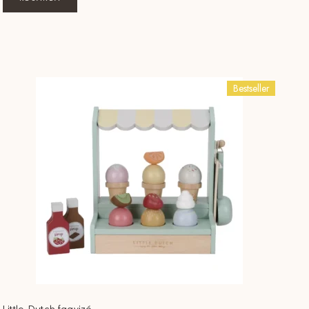
Bestseller
Little Dutch fagyizó