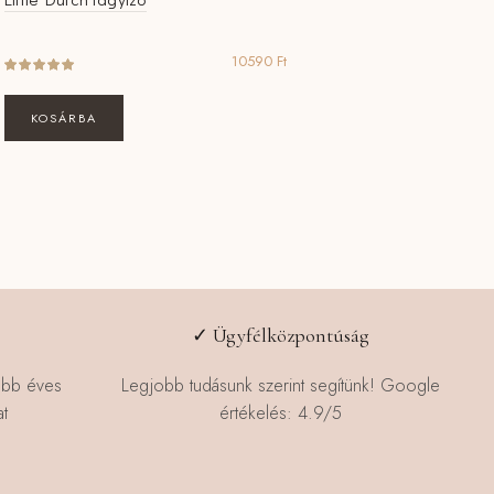
10590
Ft
KOSÁRBA
✓ Ügyfélközpontúság
öbb éves
Legjobb tudásunk szerint segítünk! Google
t
értékelés: 4.9/5