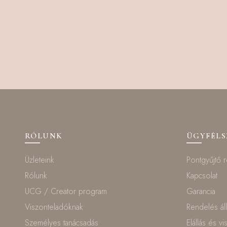
RÓLUNK
ÜGYFÉL
Üzleteink
Pontgyűjtő 
Rólunk
Kapcsolat
UCG / Creator program
Garancia
Viszonteladóknak
Rendelés ál
Személyes tanácsadás
Elállás és v