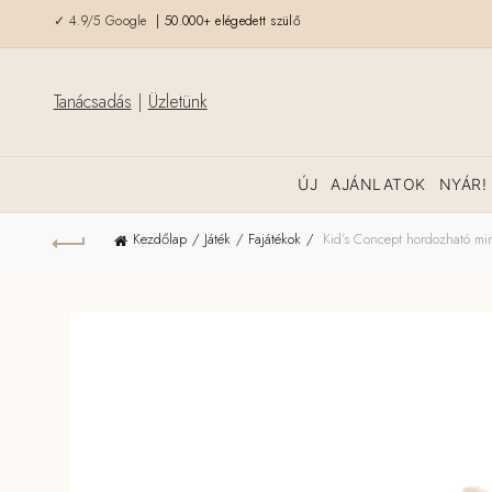
✓ 4.9/5 Google
| 50.000+ elégedett szülő
Tanácsadás
|
Üzletünk
ÚJ
AJÁNLATOK
NYÁR!
Kezdőlap
Játék
Fajátékok
Kid’s Concept hordozható mi