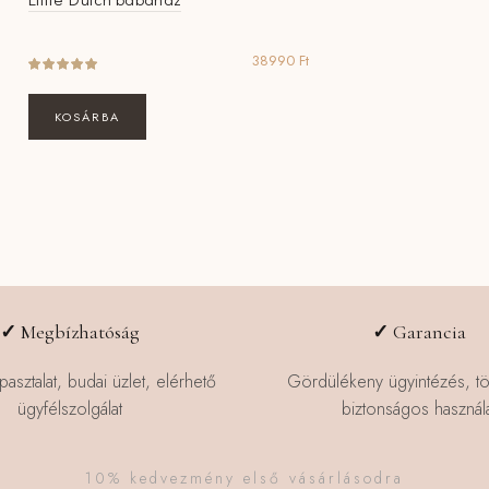
38990
Ft
KOSÁRBA
✓
Megbízhatóság
✓
Garancia
pasztalat, budai üzlet, elérhető
Gördülékeny ügyintézés, t
ügyfélszolgálat
biztonságos használa
10% kedvezmény első vásárlásodra