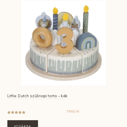
Little Dutch szülinapi torta – kék
7990
Ft
KOSÁRBA