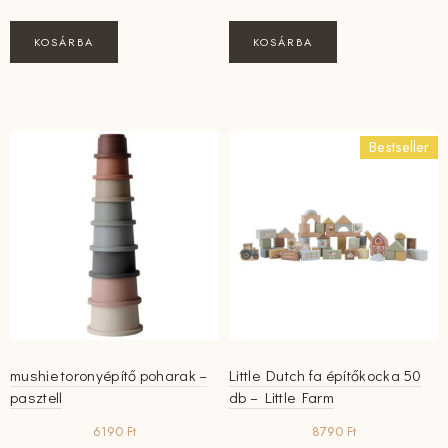
5990 Ft.
5091 Ft.
KOSÁRBA
KOSÁRBA
Bestseller
mushie toronyépítő poharak –
Little Dutch fa építőkocka 50
pasztell
db – Little Farm
6190
Ft
8790
Ft