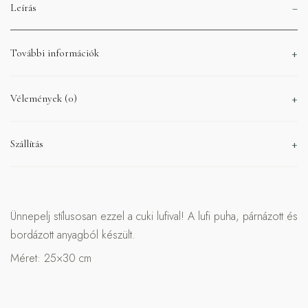
Leírás
További információk
Vélemények (0)
Szállítás
Ünnepelj stílusosan ezzel a cuki lufival! A lufi puha, párnázott és
bordázott anyagból készült.
Méret: 25×30 cm