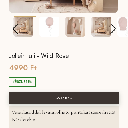
Jollein lufi – Wild Rose
4990
Ft
KÉSZLETEN
Jollein lufi - Wild Rose mennyiség
KOSÁRBA
Vásárlásoddal levásárolható pontokat szerezhetsz!
Részletek »