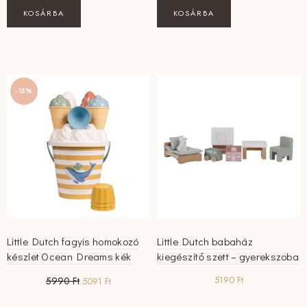
KOSÁRBA
KOSÁRBA
-15%
Little Dutch fagyis homokozó
Little Dutch babaház
készlet Ocean Dreams kék
kiegészítő szett – gyerekszoba
Original
Current
5190
Ft
5990
Ft
5091
Ft
price
price
was:
is: