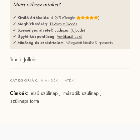
Miért válassz minket?
✓
Kiváló értékelés:
4.9/5 (Google
)
✓
Megbízhatóság
:
11 éves működés
✓
Személyes átvétel:
Budapest (Újbuda
)
✓
Ügyfélközpontúság:
Vevőbarát üzlet
✓
Minőség és szakértelem
: Válogatott kínálat & garancia
Brand:
Jollein
KATEGÓRIÁK:
AJÁNDÉK
,
JÁTÉK
Címkék:
első szülinap
,
második szülinap
,
szülinapi torta