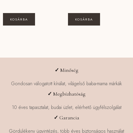
KOSÁRBA
KOSÁRBA
✓
Minőség
Gondosan válogatott kínálat, világelső baba-mama márkák
✓
Megbízhatóság
10 éves tapasztalat, budai üzlet, elérhető ügyfélszolgálat
✓
Garancia
Gördülékeny ügyintézés, több éves biztonságos használat