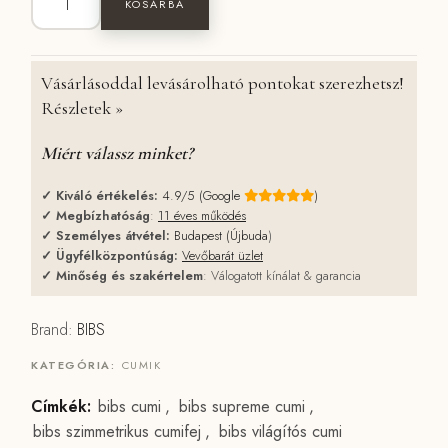
KOSÁRBA
Vásárlásoddal levásárolható pontokat szerezhetsz!
Részletek »
Miért válassz minket?
✓
Kiváló értékelés:
4.9/5 (Google
)
✓
Megbízhatóság
:
11 éves működés
✓
Személyes átvétel:
Budapest (Újbuda
)
✓
Ügyfélközpontúság:
Vevőbarát üzlet
✓
Minőség és szakértelem
: Válogatott kínálat & garancia
Brand:
BIBS
KATEGÓRIA:
CUMIK
Címkék:
bibs cumi
,
bibs supreme cumi
,
bibs szimmetrikus cumifej
,
bibs világítós cumi