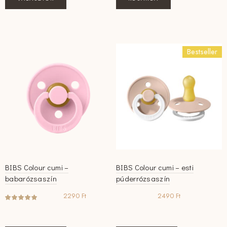
a
terméknek
több
variációja
Bestseller
van.
A
változatok
a
termékoldalon
választhatók
ki
BIBS Colour cumi –
BIBS Colour cumi – esti
babarózsaszín
púderrózsaszín
2290
Ft
2490
Ft