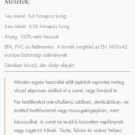
Méretek:
1-es méret: 0-6 hónapos korig
2-es méret: 6-36 hónapos korig
Anyag: 100% natúr kaucsuk
BPA, PVC és ftalátmentes. A termék megfelel az EN 1400+A2
európai biztonsági szabványnak.
Dániában készül, dán dizájn alapján.
Minden egyes használat előtt (ajánlott naponta) meleg
vízzel alaposan öblítsd el a cumit, vagy forrázd le.
Ne fertőtlenítsd mikrohullámú sütőben, sterilizálóban, ne
tisztítsd tisztítószerrel vagy mosogatógépben, mert
károsodhat. A cumit ne tedd ki közvetlen napfénynek
vagy sugárzó hőnek. Tiszta, hűvös és száraz helyen