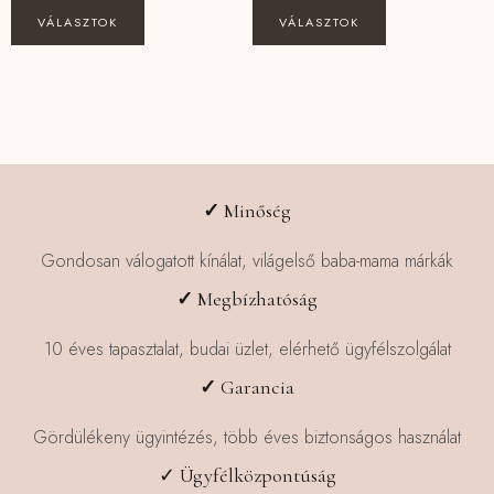
Ennek
Ennek
VÁLASZTOK
VÁLASZTOK
a
a
terméknek
terméknek
több
több
variációja
variációja
van.
van.
A
A
változatok
változatok
✓
Minőség
a
a
termékoldalon
termékoldalon
Gondosan válogatott kínálat, világelső baba-mama márkák
választhatók
választhatók
✓
Megbízhatóság
ki
ki
10 éves tapasztalat, budai üzlet, elérhető ügyfélszolgálat
✓
Garancia
Gördülékeny ügyintézés, több éves biztonságos használat
✓ Ügyfélközpontúság