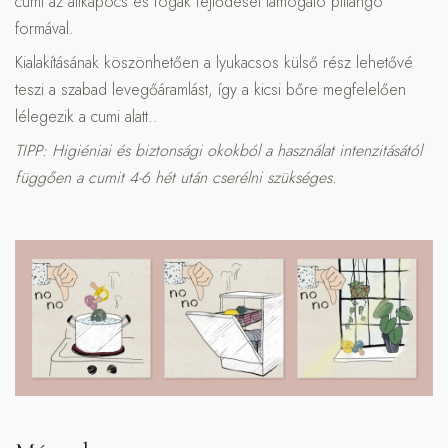
cumi az állkapocs és fogak fejlődését támogató pillangó
formával.
Kialakításának köszönhetően a lyukacsos külső rész lehetővé
teszi a szabad levegőáramlást, így a kicsi bőre megfelelően
lélegezik a cumi alatt..
TIPP: Higiéniai és biztonsági okokból a használat intenzitásától
függően a cumit 4-6 hét után cserélni szükséges.