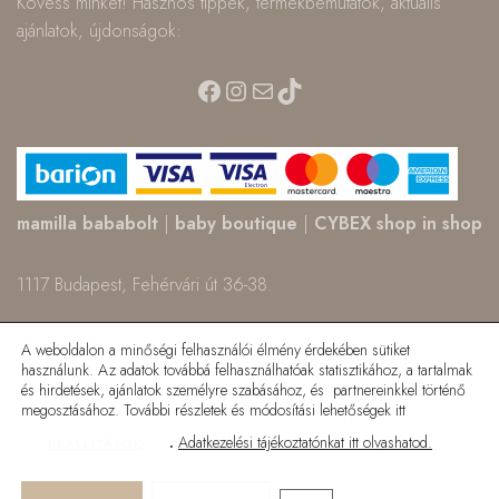
Kövess minket! Hasznos tippek, termékbemutatók, aktuális
ajánlatok, újdonságok:
Facebook
Instagram
Mail
TikTok
mamilla bababolt
|
baby boutique
|
CYBEX shop in shop
1117 Budapest, Fehérvári út 36-38.
Üzlet: +36 30 991 0541 | Raktár: +36 30 157 22 82
A weboldalon a minőségi felhasználói élmény érdekében sütiket
használunk. Az adatok továbbá felhasználhatóak statisztikához, a tartalmak
és hirdetések, ajánlatok személyre szabásához, és partnereinkkel történő
megosztásához. További részletek és módosítási lehetőségek itt
.
Adatkezelési tájékoztatónkat itt olvashatod.
BEÁLLÍTÁSOK
© 2025 Mamilla bababolt. Minden jog fenntartva