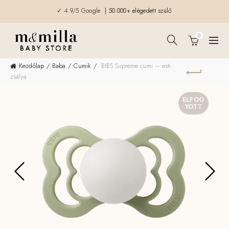
✓ 4.9/5 Google
| 50.000+ elégedett szülő
0
Kezdőlap
Baba
Cumik
BIBS Supreme cumi – esti
zsálya
ELFOG
YOTT