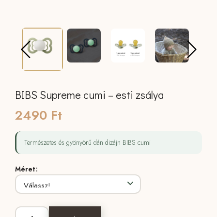
BIBS Supreme cumi – esti zsálya
2490
Ft
Természetes és gyönyörű dán dizájn BIBS cumi
Méret
BIBS Supreme cumi - esti zsálya mennyiség