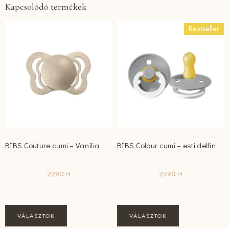
Kapcsolódó termékek
Bestseller
BIBS Couture cumi – Vanília
BIBS Colour cumi – esti delfin
2290
Ft
2490
Ft
Ennek
Ennek
VÁLASZTOK
VÁLASZTOK
a
a