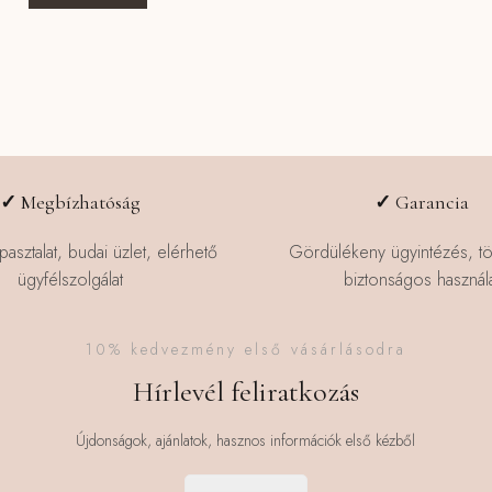
✓
Megbízhatóság
✓
Garancia
pasztalat, budai üzlet, elérhető
Gördülékeny ügyintézés, t
ügyfélszolgálat
biztonságos használa
10% kedvezmény első vásárlásodra
Hírlevél feliratkozás
Újdonságok, ajánlatok, hasznos információk első kézből