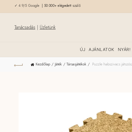
✓ 4.9/5 Google
| 50.000+ elégedett szülő
Tanácsadás
|
Üzletünk
ÚJ
AJÁNLATOK
NYÁR!
Kezdőlap
Játék
Társasjátékok
Puzzle habszivacs játszó