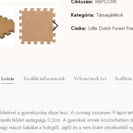
Cikkszám:
RBPCORK
Kategória:
Társasjátékok
Címke:
Little Dutch Forest Fri
Leírás
További információk
Vélemények (0)
Szállítás
 felületével a gyerekszoba dísze lesz. A csomag összesen 9 lapot t
 parafa felület vastagsága 0,2cm. A gyerekek ennek köszönhetően bi
 mászó babákat a hidegtől, zajtól és a nem kívánt sérülésektől egya