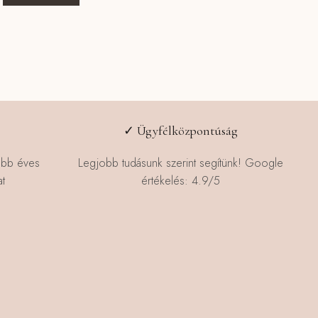
✓ Ügyfélközpontúság
öbb éves
Legjobb tudásunk szerint segítünk! Google
t
értékelés: 4.9/5