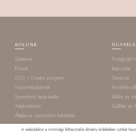
RÓLUNK
ÜGYFÉL
Üzleteink
Pontgyűjtő 
Rólunk
Kapcsolat
UCG / Creator program
Garancia
Viszonteladóknak
Rendelés ál
Személyes tanácsadás
Elállás és v
Adatvédelem
Szállítás és 
Általános szerződési feltételek
A weboldalon a minőségi felhasználói élmény érdekében sütiket haszná