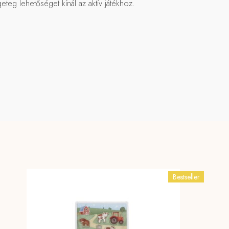
teg lehetőséget kínál az aktív játékhoz.
Bestseller