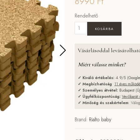
8990
Ft
Rendelhető
Puzzle habszivacs játszószőnyeg
KOSÁRBA
Vásárlásoddal levásárolható
Miért válassz minket?
✓
Kiváló értékelés:
4.9/5 (Googl
✓
Megbízhatóság
:
11 éves működ
✓
Személyes átvétel:
Budapest (Ú
✓
Ügyfélközpontúság:
Vevőbarát 
✓
Minőség és szakértelem
: Válog
Brand:
Rialto baby