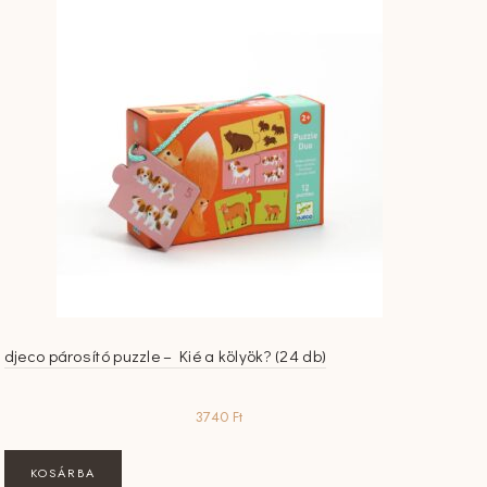
djeco párosító puzzle – Kié a kölyök? (24 db)
3740
Ft
KOSÁRBA