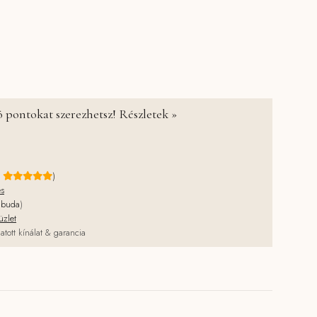
 parafa felülettel - 90x90 cm mennyiség
 pontokat szerezhetsz! Részletek »
e
)
és
jbuda
)
üzlet
atott kínálat & garancia