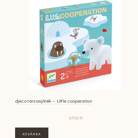
djeco társasjáték – Little cooperation
8790
Ft
KOSÁRBA