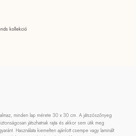
ends kollekció
artalmaz, minden lap mérete 30 x 30 cm. A játszószőnyeg
ztonságosan játszhatnak rajta és akkor sem ütik meg
ránt. Használata kiemelten ajánlott csempe vagy laminált