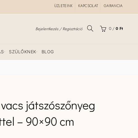
ÜZLETEINK
KAPCSOLAT
GARANCIA
0
/
0
Ft
Bejelentkezés / Regisztráció
ÁS
SZÜLŐKNEK
BLOG
ivacs játszószőnyeg
ttel – 90×90 cm