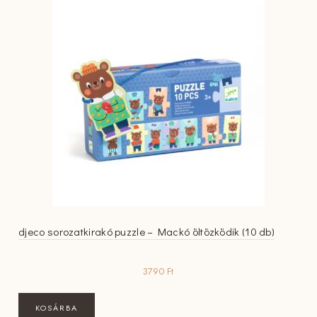
djeco sorozatkirakó puzzle – Mackó öltözködik (10 db)
3790
Ft
KOSÁRBA