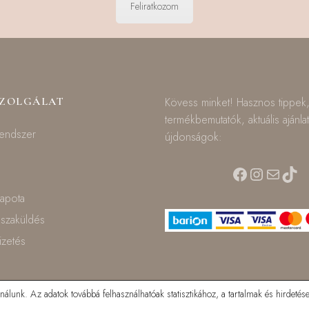
Feliratkozom
SZOLGÁLAT
Kövess minket! Hasznos tippek
termékbemutatók, aktuális ajánla
rendszer
újdonságok:
Facebook
Instagra
Mail
TikT
lapota
isszaküldés
fizetés
lunk. Az adatok továbbá felhasználhatóak statisztikához, a tartalmak és hirdetése