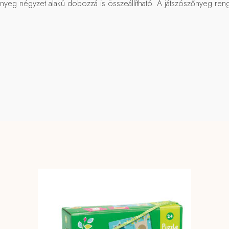
nyeg négyzet alakú dobozzá is összeállítható. A játszószőnyeg renge