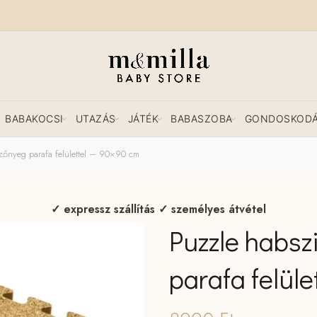
BABAKOCSI
UTAZÁS
JÁTÉK
BABASZOBA
GONDOSKOD
szőnyeg parafa felülettel – 90×90 cm
✓ expressz szállítás ✓ személyes átvétel
Puzzle habsz
parafa felüle