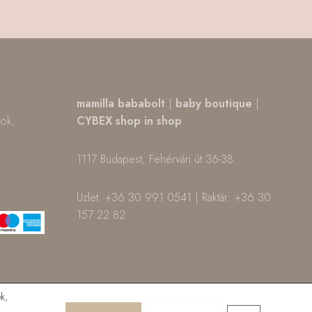
,
mamilla bababolt
|
baby boutique
|
tok,
CYBEX shop in shop
1117 Budapest, Fehérvári út 36-38.
m
ok
Üzlet: +36 30 991 0541 | Raktár: +36 30
157 22 82
k,