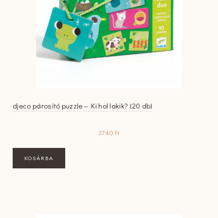
djeco párosító puzzle – Ki hol lakik? (20 db)
3740
Ft
KOSÁRBA