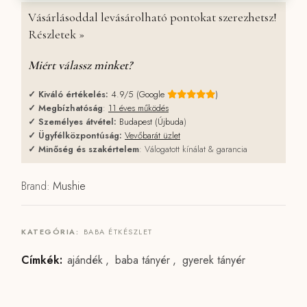
Vásárlásoddal levásárolható pontokat szerezhetsz!
Részletek »
Miért válassz minket?
✓
Kiváló értékelés:
4.9/5 (Google
)
✓
Megbízhatóság
:
11 éves működés
✓
Személyes átvétel:
Budapest (Újbuda
)
✓
Ügyfélközpontúság:
Vevőbarát üzlet
✓
Minőség és szakértelem
: Válogatott kínálat & garancia
Brand:
Mushie
KATEGÓRIA:
BABA ÉTKÉSZLET
Címkék:
ajándék
,
baba tányér
,
gyerek tányér