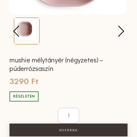
mushie mélytányér (négyzetes) –
púderrózsaszín
3290
Ft
KÉSZLETEN
mushie mélytányér (négyzetes) - púder
KOSÁRBA