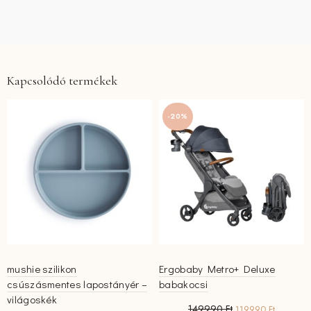
Kapcsolódó termékek
-20%
mushie szilikon
Ergobaby Metro+ Deluxe
csúszásmentes lapostányér –
babakocsi
világoskék
Original
Current
149990
Ft
119990
Ft