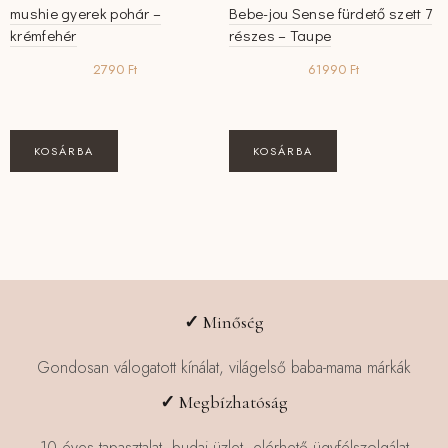
mushie gyerek pohár –
Bebe-jou Sense fürdető szett 7
krémfehér
részes – Taupe
2790
Ft
61990
Ft
KOSÁRBA
KOSÁRBA
✓
Minőség
Gondosan válogatott kínálat, világelső baba-mama márkák
✓
Megbízhatóság
10 éves tapasztalat, budai üzlet, elérhető ügyfélszolgálat