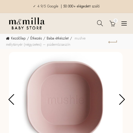
✓ 4.9/5 Google
| 50.000+ elégedett szülő
0
Kezdőlap
Étkezés
Baba étkészlet
mushie
mélytányér (négyzetes) – púderrózsaszín