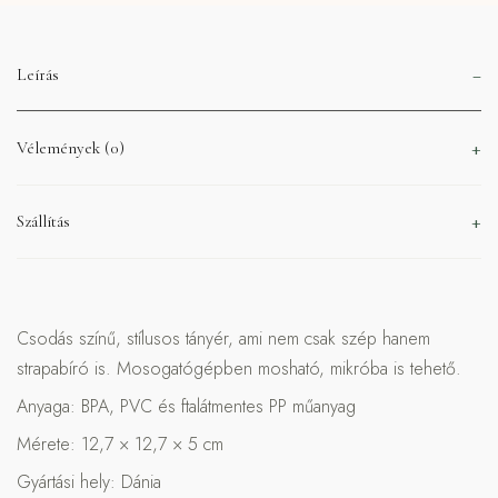
Leírás
Vélemények (0)
Szállítás
Csodás színű, stílusos tányér, ami nem csak szép hanem
strapabíró is. Mosogatógépben mosható, mikróba is tehető.
Anyaga: BPA, PVC és ftalátmentes PP műanyag
Mérete:
12,7 × 12,7 × 5 cm
Gyártási hely: Dánia