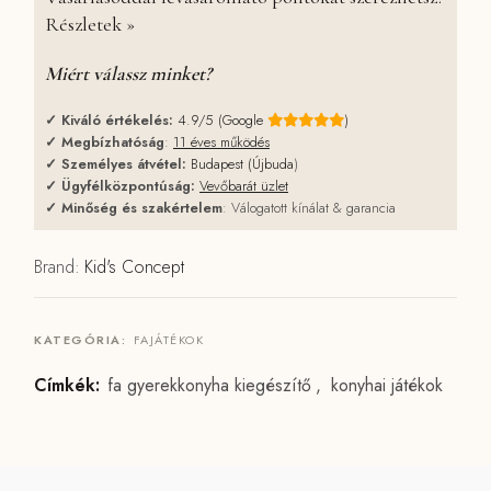
Részletek »
Miért válassz minket?
✓
Kiváló értékelés:
4.9/5 (Google
)
✓
Megbízhatóság
:
11 éves működés
✓
Személyes átvétel:
Budapest (Újbuda
)
✓
Ügyfélközpontúság:
Vevőbarát üzlet
✓
Minőség és szakértelem
: Válogatott kínálat & garancia
Brand:
Kid's Concept
KATEGÓRIA:
FAJÁTÉKOK
Címkék:
fa gyerekkonyha kiegészítő
,
konyhai játékok