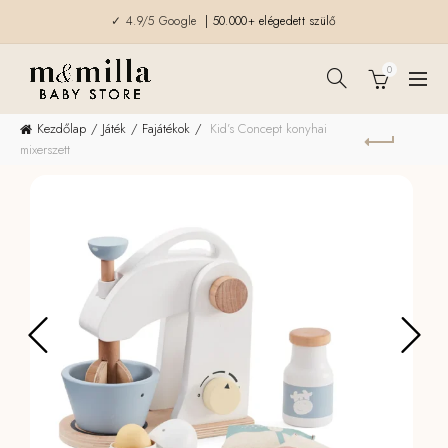
✓ 4.9/5 Google
| 50.000+ elégedett szülő
0
Kezdőlap
Játék
Fajátékok
Kid’s Concept konyhai
mixerszett