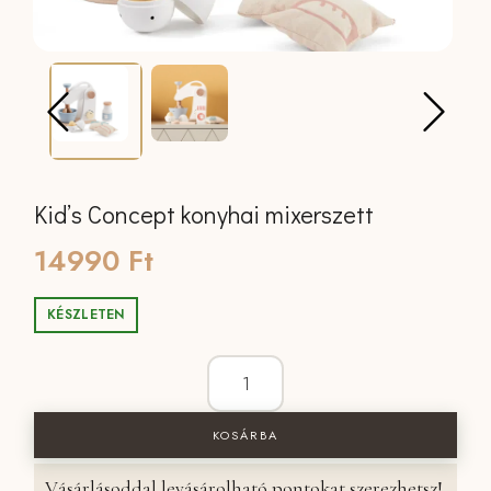
Kid’s Concept konyhai mixerszett
14990
Ft
KÉSZLETEN
Kid's Concept konyhai mixerszett menn
KOSÁRBA
Vásárlásoddal levásárolható pontokat szerezhetsz!