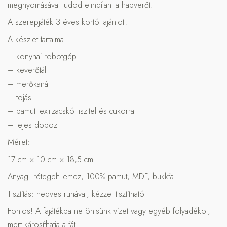
megnyomásával tudod elindítani a habverőt.
A szerepjáték 3 éves kortól ajánlott.
A készlet tartalma:
– konyhai robotgép
– keverőtál
– merőkanál
– tojás
– pamut textilzacskó liszttel és cukorral
– tejes doboz
Méret:
17 cm × 10 cm × 18,5 cm
Anyag: rétegelt lemez, 100% pamut, MDF, bükkfa
Tisztítás: nedves ruhával, kézzel tisztítható
Fontos! A fajátékba ne öntsünk vízet vagy egyéb folyadékot,
mert károsíthatja a fát.