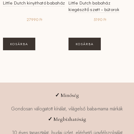
Little Dutch kinyitható babaház
Little Dutch babaház
kiegészítő szett – bútorok
27990
Ft
5190
Ft
KOSÁRBA
KOSÁRBA
✓
Minőség
Gondosan válogatott kínálat, világelső baba-mama márkák
✓
Megbízhatóság
10 éves tapasztalat, budai üzlet, elérhető ügyfélszolgálat