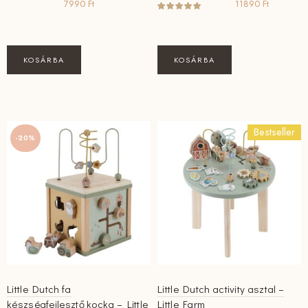
7990
Ft
11890
Ft
KOSÁRBA
KOSÁRBA
Bestseller
-20%
Little Dutch fa
Little Dutch activity asztal –
készségfejlesztő kocka – Little
Little Farm