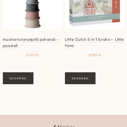
mushie toronyépítő poharak –
Little Dutch 6 in 1 kirakó – Little
pasztell
Farm
6190
Ft
5290
Ft
KOSÁRBA
KOSÁRBA
✓
Minőség