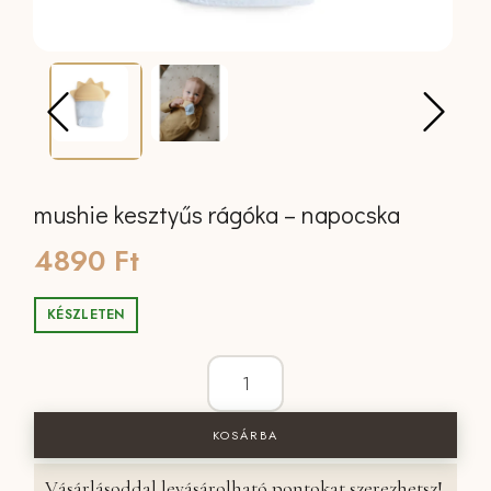
mushie kesztyűs rágóka – napocska
4890
Ft
KÉSZLETEN
mushie kesztyűs rágóka - napocska me
KOSÁRBA
Vásárlásoddal levásárolható pontokat szerezhetsz!