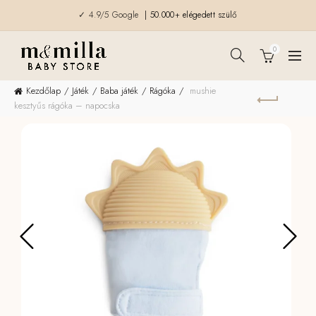
✓ 4.9/5 Google
| 50.000+ elégedett szülő
0
Kezdőlap
Játék
Baba játék
Rágóka
mushie
kesztyűs rágóka – napocska