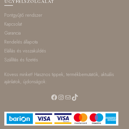
ÜGYFÉLSZOLGÁLAT
Pontgyűjtő rendszer
Kapcsolat
Garancia
Rendelés állapota
Elállás és visszaküldés
Szállítás és fizetés
Kövess minket! Hasznos tippek, termékbemutatók, aktuális
ajánlatok, újdonságok:
Facebook
Instagram
Mail
TikTok