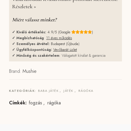
Részletek »
Miért válassz minket?
✓
Kiváló értékelés:
4.9/5 (Google
)
✓
Megbízhatóság
:
11 éves működés
✓
Személyes átvétel:
Budapest (Újbuda
)
✓
Ügyfélközpontúság:
Vevőbarát üzlet
✓
Minőség és szakértelem
: Válogatott kínálat & garancia
Brand:
Mushie
KATEGÓRIÁK:
BABA JÁTÉK
,
JÁTÉK
,
RÁGÓKA
Címkék:
fogzás
,
rágóka