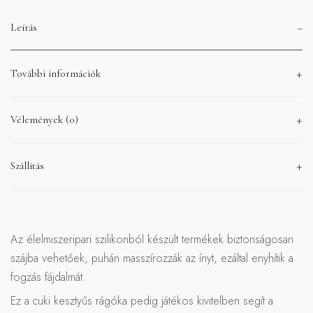
Leírás
További információk
Vélemények (0)
Szállítás
Az élelmiszeripari szilikonból készült termékek biztonságosan
szájba vehetőek, puhán masszírozzák az ínyt, ezáltal enyhítik a
fogzás fájdalmát.
Ez a cuki kesztyűs rágóka pedig játékos kivitelben segít a