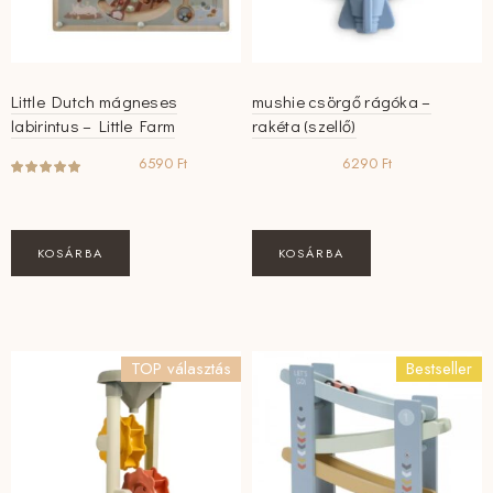
Little Dutch mágneses
mushie csörgő rágóka –
labirintus – Little Farm
rakéta (szellő)
6590
Ft
6290
Ft
KOSÁRBA
KOSÁRBA
TOP választás
Bestseller