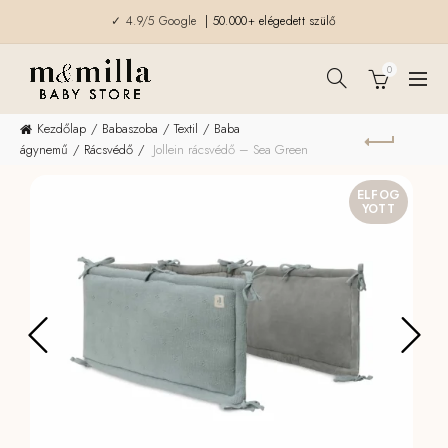
✓ 4.9/5 Google
| 50.000+ elégedett szülő
0
Kezdőlap
Babaszoba
Textil
Baba
ágynemű
Rácsvédő
Jollein rácsvédő – Sea Green
ELFOG
YOTT