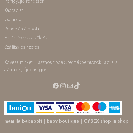
Pontgyűjtő rendszer
Kapcsolat
Garancia
Rendelés állapota
Elállás és visszaküldés
Szállítás és fizetés
Kövess minket! Hasznos tippek, termékbemutatók, aktuális
ajánlatok, újdonságok:
Facebook
Instagram
Mail
TikTok
mamilla bababolt
|
baby boutique
|
CYBEX shop in shop