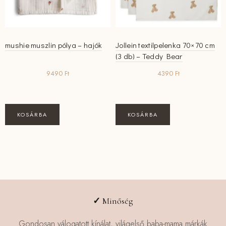
mushie muszlin pólya – hajók
Jollein textilpelenka 70×70 cm
(3 db) – Teddy Bear
9490
Ft
4390
Ft
KOSÁRBA
KOSÁRBA
✓
Minőség
Gondosan válogatott kínálat, világelső baba-mama márkák