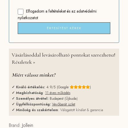
Elfogadom
a feltételeket
és
az adatvédelmi
nyilatkozatot
ÉRTESÍTÉST KÉREK
Vásárlásoddal levásárolható pontokat szerezhetsz!
Részletek »
Miért válassz minket?
✓
Kiváló értékelés:
4.9/5 (Google
)
✓
Megbízhatóság
:
11 éves működés
✓
Személyes átvétel:
Budapest (Újbuda
)
✓
Ügyfélközpontúság:
Vevőbarát üzlet
✓
Minőség és szakértelem
: Válogatott kínálat & garancia
Brand:
Jollein