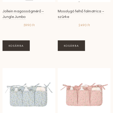
Jollein magasságmérő –
Mosolygó felhő falmatrica –
Jungle Jumbo
szürke
5990
Ft
2490
Ft
KOSÁRBA
KOSÁRBA