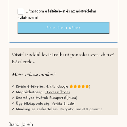
Elfogadom
a feltételeket
és
az adatvédelmi
nyilatkozatot
ÉRTESÍTÉST KÉREK
Vásárlásoddal levásárolható pontokat szerezhetsz!
Részletek »
Miért válassz minket?
✓
Kiváló értékelés:
4.9/5 (Google
)
✓
Megbízhatóság
:
11 éves működés
✓
Személyes átvétel:
Budapest (Újbuda
)
✓
Ügyfélközpontúság:
Vevőbarát üzlet
✓
Minőség és szakértelem
: Válogatott kínálat & garancia
Brand:
Jollein