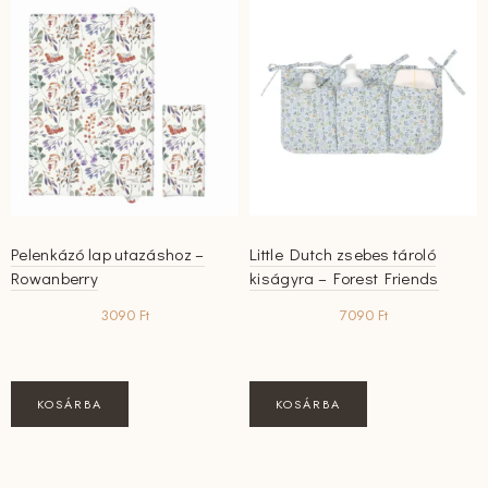
van.
A
változatok
a
termékoldalon
választhatók
ki
Pelenkázó lap utazáshoz –
Little Dutch zsebes tároló
Rowanberry
kiságyra – Forest Friends
3090
Ft
7090
Ft
KOSÁRBA
KOSÁRBA