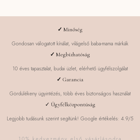
✓
Minőség
Gondosan válogatott kínálat, világelső baba-mama márkák
✓
Megbízhatóság
10 éves tapasztalat, budai üzlet, elérhető ügyfélszolgálat
✓
Garancia
Gördülékeny ügyintézés, több éves biztonságos használat
✓ Ügyfélközpontúság
Legjobb tudásunk szerint segítünk! Google értékelés: 4.9/5
10% kedvezmény első vásárlásodra