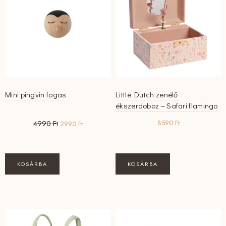
Mini pingvin fogas
Little Dutch zenélő
ékszerdoboz – Safari flamingo
Original
Current
8590
Ft
4990
Ft
2990
Ft
price
price
was:
is:
4990 Ft.
2990 Ft.
KOSÁRBA
KOSÁRBA