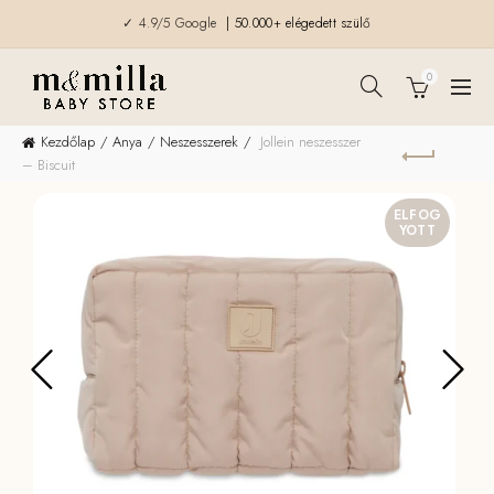
✓ 4.9/5 Google
| 50.000+ elégedett szülő
0
Kezdőlap
Anya
Neszesszerek
Jollein neszesszer
– Biscuit
ELFOG
YOTT