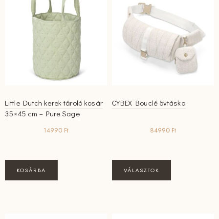
Little Dutch kerek tároló kosár
CYBEX Bouclé övtáska
35×45 cm – Pure Sage
14990
Ft
84990
Ft
Ennek
KOSÁRBA
VÁLASZTOK
a
terméknek
több
variációja