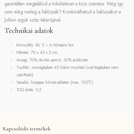
garantáltan megtalálod a tökéleteset a kicsi számára. Még így
sem elég meleg a hálózsák? Kombinálhatod a hálózsákot a
Jollein egyik szép takarójával.
Technikai adatok
Korosztály: kb. 3 – 6 hónapos kor
Méretei: 70 x 43 x 2 cm
Anyag: 70% öko-tex pamut, 30% poliészter
Tisztítás: mosógépben 40 fokon mosható (szárítógépben nem
szárítható)
Vasalás: közepes hőmérsékleten (max. 150°C)
TOG érték: 3,5
Kapcsolódó termékek