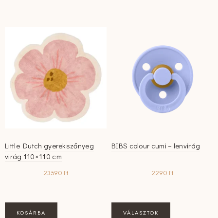
terméknek
több
variációja
van.
A
változatok
a
termékoldalon
választhatók
ki
Little Dutch gyerekszőnyeg
BIBS colour cumi – lenvirág
virág 110×110 cm
23590
Ft
2290
Ft
Ennek
KOSÁRBA
VÁLASZTOK