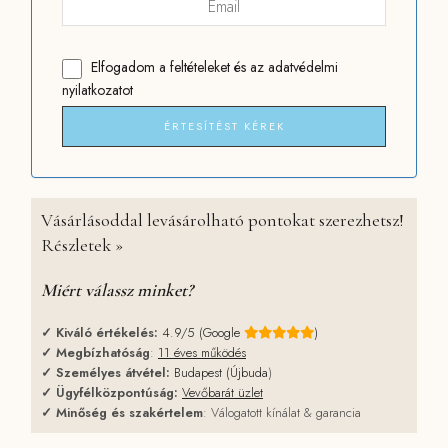
Elfogadom
a feltételeket
és
az adatvédelmi
nyilatkozatot
ÉRTESÍTÉST KÉREK
Vásárlásoddal levásárolható pontokat szerezhetsz!
Részletek »
Miért válassz minket?
✓
Kiváló értékelés:
4.9/5 (Google
)
✓
Megbízhatóság
:
11 éves működés
✓
Személyes átvétel:
Budapest (Újbuda
)
✓
Ügyfélközpontúság:
Vevőbarát üzlet
✓
Minőség és szakértelem
: Válogatott kínálat & garancia