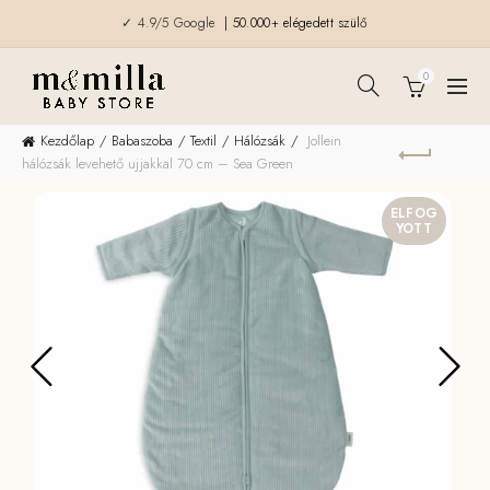
✓ 4.9/5 Google
| 50.000+ elégedett szülő
0
Kezdőlap
Babaszoba
Textil
Hálózsák
Jollein
hálózsák levehető ujjakkal 70 cm – Sea Green
ELFOG
YOTT