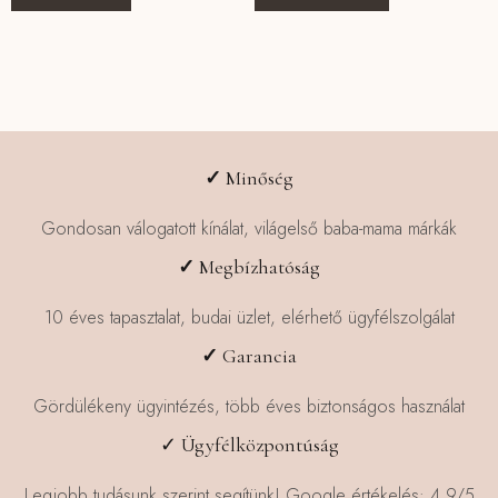
a
terméknek
több
variációja
van.
A
változatok
✓
Minőség
a
termékoldalon
Gondosan válogatott kínálat, világelső baba-mama márkák
választhatók
✓
Megbízhatóság
ki
10 éves tapasztalat, budai üzlet, elérhető ügyfélszolgálat
✓
Garancia
Gördülékeny ügyintézés, több éves biztonságos használat
✓ Ügyfélközpontúság
Legjobb tudásunk szerint segítünk! Google értékelés: 4.9/5