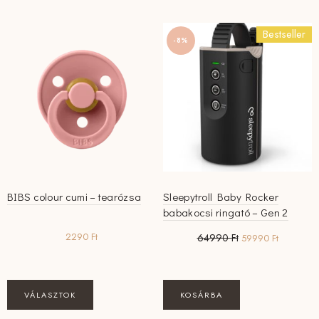
Bestseller
-8%
BIBS colour cumi – tearózsa
Sleepytroll Baby Rocker
babakocsi ringató – Gen 2
Original
Current
2290
Ft
64990
Ft
59990
Ft
price
price
was:
is:
64990 Ft.
59990 Ft.
Ennek
VÁLASZTOK
KOSÁRBA
a