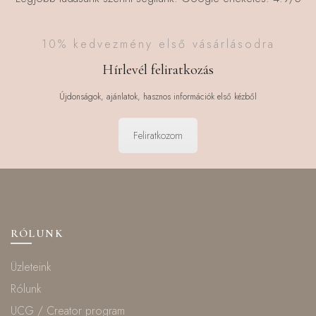
10% kedvezmény első vásárlásodra
Hírlevél feliratkozás
Újdonságok, ajánlatok, hasznos információk első kézből
Feliratkozom
RÓLUNK
Üzleteink
Rólunk
UCG / Creator program