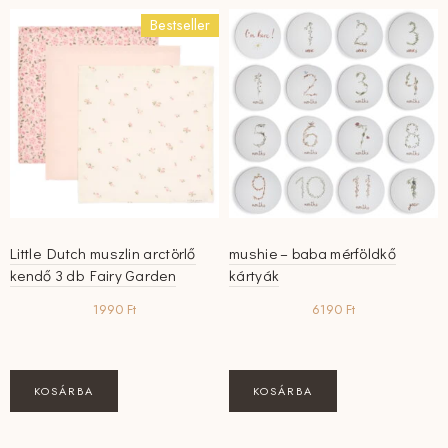
Bestseller
Little Dutch muszlin arctörlő
mushie – baba mérföldkő
kendő 3 db Fairy Garden
kártyák
1990
Ft
6190
Ft
KOSÁRBA
KOSÁRBA