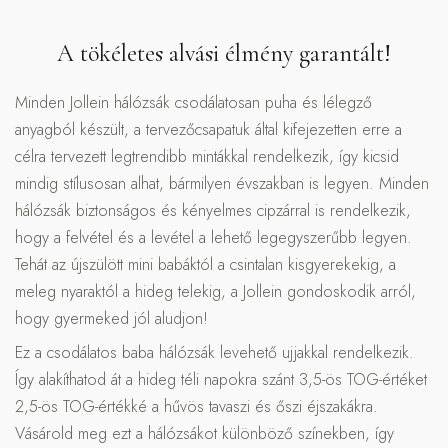
A tökéletes alvási élmény garantált!
Minden Jollein hálózsák csodálatosan puha és lélegző
anyagból készült, a tervezőcsapatuk által kifejezetten erre a
célra tervezett legtrendibb mintákkal rendelkezik, így kicsid
mindig stílusosan alhat, bármilyen évszakban is legyen. Minden
hálózsák biztonságos és kényelmes cipzárral is rendelkezik,
hogy a felvétel és a levétel a lehető legegyszerűbb legyen.
Tehát az újszülött mini babáktól a csintalan kisgyerekekig, a
meleg nyaraktól a hideg telekig, a Jollein gondoskodik arról,
hogy gyermeked jól aludjon!
Ez a csodálatos baba hálózsák levehető ujjakkal rendelkezik.
Így alakíthatod át a hideg téli napokra szánt 3,5-ös TOG-értéket
2,5-ös TOG-értékké a hűvös tavaszi és őszi éjszakákra.
Vásárold meg ezt a hálózsákot különböző színekben, így