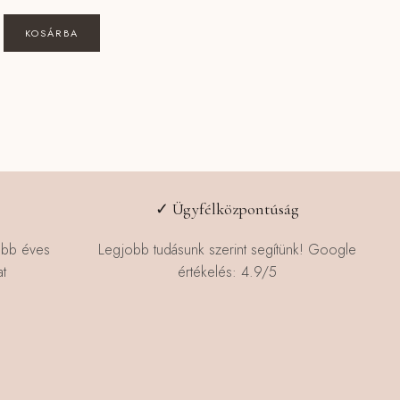
KOSÁRBA
✓ Ügyfélközpontúság
öbb éves
Legjobb tudásunk szerint segítünk! Google
t
értékelés: 4.9/5