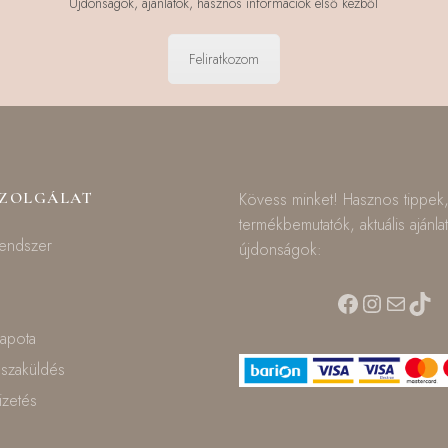
Újdonságok, ajánlatok, hasznos információk első kézből
Feliratkozom
SZOLGÁLAT
Kövess minket! Hasznos tippek
termékbemutatók, aktuális ajánla
rendszer
újdonságok:
Facebook
Instagra
Mail
TikT
lapota
isszaküldés
fizetés