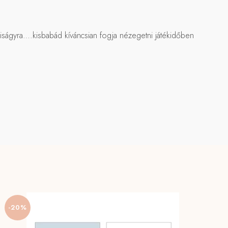
kiságyra….kisbabád kíváncsian fogja nézegetni játékidőben
-20%