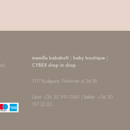
,
mamilla bababolt
|
baby boutique
|
tok,
CYBEX shop in shop
1117 Budapest, Fehérvári út 36-38.
m
ok
Üzlet: +36 30 991 0541 | Raktár: +36 30
157 22 82