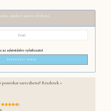
esíts, amikor ismét elérhető
s
az adatvédelmi nyilatkozatot
ÉRTESÍTÉST KÉREK
 pontokat szerezhetsz! Részletek »
e
)
és