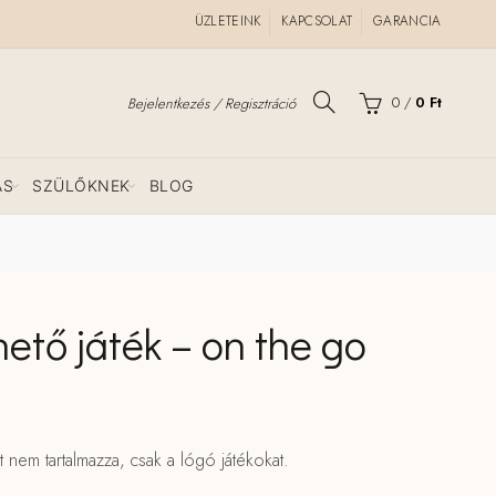
ÜZLETEINK
KAPCSOLAT
GARANCIA
0
/
0
Ft
Bejelentkezés / Regisztráció
ÁS
SZÜLŐKNEK
BLOG
zhető játék – on the go
t nem tartalmazza, csak a lógó játékokat.