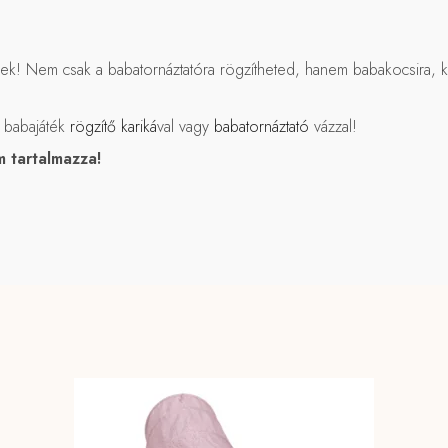
iknek! Nem csak a babatornáztatóra rögzítheted, hanem babakocsira, 
i babajáték
rögzítő kariká
val vagy
babatornáztató
vázzal!
 tartalmazza!