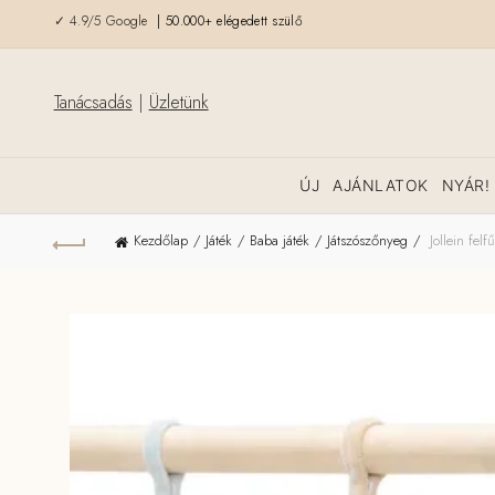
✓ 4.9/5 Google
| 50.000+ elégedett szülő
Tanácsadás
|
Üzletünk
ÚJ
AJÁNLATOK
NYÁR!
Kezdőlap
Játék
Baba játék
Játszószőnyeg
Jollein felf