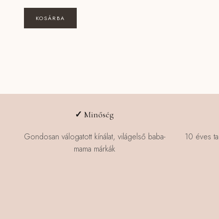
KOSÁRBA
✓
Minőség
Gondosan válogatott kínálat, világelső baba-
10 éves ta
mama márkák