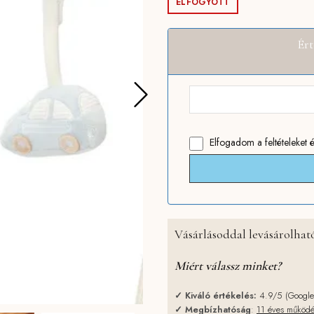
ELFOGYOTT
Ért
Elfogadom
a feltételeket
é
Vásárlásoddal levásárolható
Miért válassz minket?
✓
Kiváló értékelés:
4.9/5 (Googl
✓
Megbízhatóság
:
11 éves működ