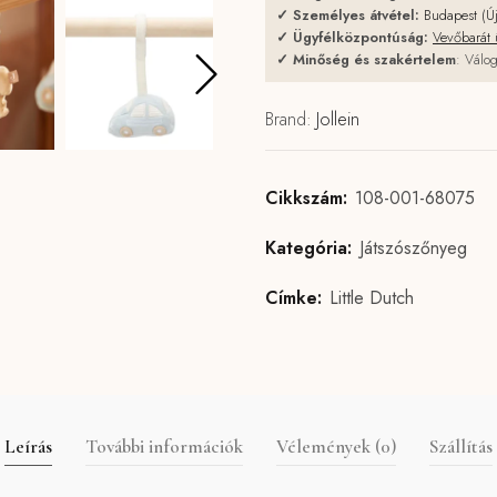
✓
Személyes átvétel:
Budapest (Ú
✓
Ügyfélközpontúság:
Vevőbarát 
✓
Minőség és szakértelem
: Válog
Brand:
Jollein
Cikkszám:
108-001-68075
Kategória:
Játszószőnyeg
Címke:
Little Dutch
Leírás
További információk
Vélemények (0)
Szállítás