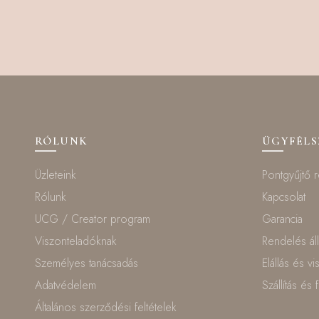
RÓLUNK
ÜGYFÉL
Üzleteink
Pontgyűjtő 
Rólunk
Kapcsolat
UCG / Creator program
Garancia
Viszonteladóknak
Rendelés ál
Személyes tanácsadás
Elállás és v
Adatvédelem
Szállítás és 
Általános szerződési feltételek