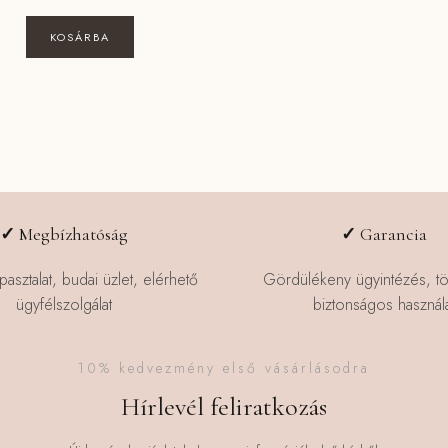
KOSÁRBA
✓
Megbízhatóság
✓
Garancia
pasztalat, budai üzlet, elérhető
Gördülékeny ügyintézés, t
ügyfélszolgálat
biztonságos használa
10% kedvezmény első vásárlásodra
Hírlevél feliratkozás