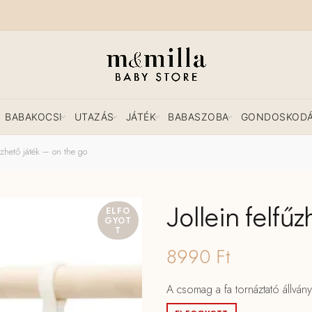
BABAKOCSI
UTAZÁS
JÁTÉK
BABASZOBA
GONDOSKOD
űzhető játék – on the go
Jollein felfű
ELFO
GYOT
T
8990
Ft
A csomag a fa tornáztató állvány