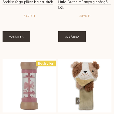
Stokke Yoga plüss bálna játék
Little Dutch műanyag csörgő –
kék
6490
Ft
3390
Ft
KOSÁRBA
KOSÁRBA
Bestseller