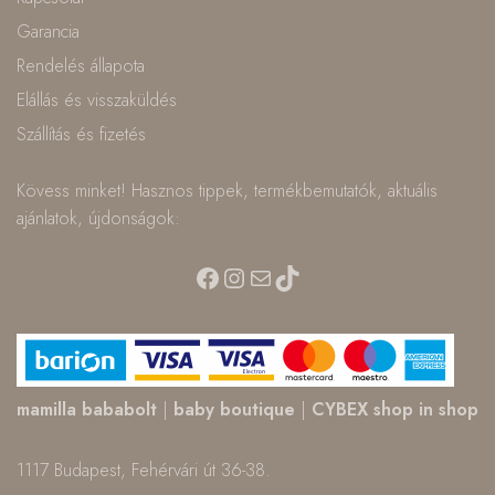
Garancia
Rendelés állapota
Elállás és visszaküldés
Szállítás és fizetés
Kövess minket! Hasznos tippek, termékbemutatók, aktuális
ajánlatok, újdonságok:
Facebook
Instagram
Mail
TikTok
mamilla bababolt
|
baby boutique
|
CYBEX shop in shop
1117 Budapest, Fehérvári út 36-38.