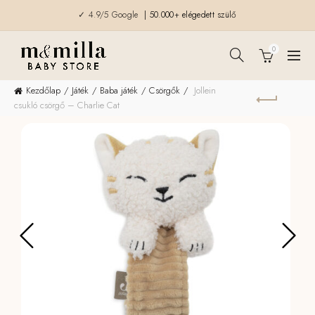
✓ 4.9/5 Google
| 50.000+ elégedett szülő
0
Kezdőlap
Játék
Baba játék
Csörgők
Jollein
csukló csörgő – Charlie Cat