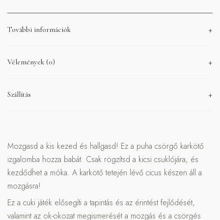
További információk
Vélemények (0)
Szállítás
Mozgasd a kis kezed és hallgasd! Ez a puha csörgő karkötő
izgalomba hozza babát. Csak rögzítsd a kicsi csuklójára, és
kezdődhet a móka. A karkötő tetején lévő cicus készen áll a
mozgásra!
Ez a cuki játék elősegíti a tapintás és az érintést fejlődését,
valamint az ok-okozat megismerését a mozgás és a csörgés