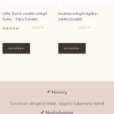
Little Dutch csukló csörgő
mushie csörgő rágóka –
őzike – Fairy Garden
rakéta (szellő)
3090
Ft
6290
Ft
KOSÁRBA
KOSÁRBA
✓
Minőség
Gondosan válogatott kínálat, világelső baba-mama márkák
✓
Megbízhatóság