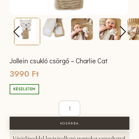
Jollein csukló csörgő – Charlie Cat
3990
Ft
KÉSZLETEN
Jollein csukló csörgő - Charlie Cat me
KOSÁRBA
Vásárlásoddal levásárolható pontokat szerezhetsz!