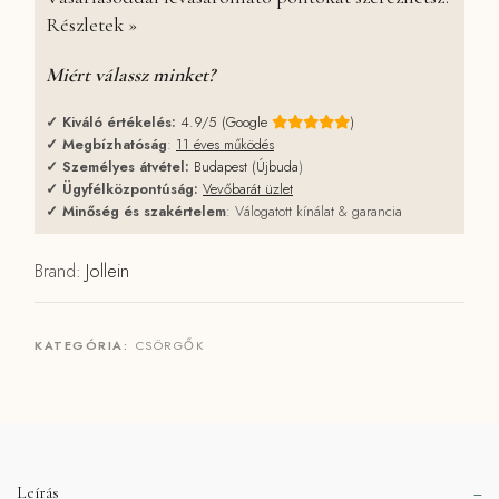
Részletek »
Miért válassz minket?
✓
Kiváló értékelés:
4.9/5 (Google
)
✓
Megbízhatóság
:
11 éves működés
✓
Személyes átvétel:
Budapest (Újbuda
)
✓
Ügyfélközpontúság:
Vevőbarát üzlet
✓
Minőség és szakértelem
: Válogatott kínálat & garancia
Brand:
Jollein
KATEGÓRIA:
CSÖRGŐK
Leírás