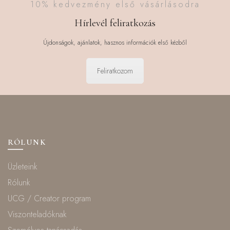
10% kedvezmény első vásárlásodra
Hírlevél feliratkozás
Újdonságok, ajánlatok, hasznos információk első kézből
Feliratkozom
RÓLUNK
Üzleteink
Rólunk
UCG / Creator program
Viszonteladóknak