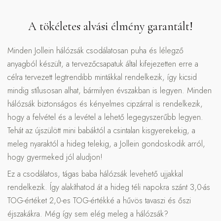
A tökéletes alvási élmény garantált!
Minden Jollein hálózsák csodálatosan puha és lélegző
anyagból készült, a tervezőcsapatuk által kifejezetten erre a
célra tervezett legtrendibb mintákkal rendelkezik, így kicsid
mindig stílusosan alhat, bármilyen évszakban is legyen. Minden
hálózsák biztonságos és kényelmes cipzárral is rendelkezik,
hogy a felvétel és a levétel a lehető legegyszerűbb legyen.
Tehát az újszülött mini babáktól a csintalan kisgyerekekig, a
meleg nyaraktól a hideg telekig, a Jollein gondoskodik arról,
hogy gyermeked jól aludjon!
Ez a csodálatos, tágas baba hálózsák levehető ujjakkal
rendelkezik. Így alakíthatod át a hideg téli napokra szánt 3,0-ás
TOG-értéket 2,0-es TOG-értékké a hűvös tavaszi és őszi
éjszakákra. Még így sem elég meleg a hálózsák?