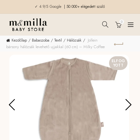
✓ 4.9/5 Google
| 50.000+ elégedett szülő
0
Kezdőlap
Babaszoba
Textil
Hálózsák
Jollein
bársony hálózsák levehető ujjakkal (60 cm) – Milky Coffee
ELFOG
YOTT