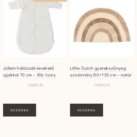
van.
A
változatok
a
termékoldalon
választhatók
ki
Jollein hálózsák levehető
Little Dutch gyerekszőnyeg
ujjakkal 70 cm – Rib Ivory
szivárvány 80×130 cm – natúr
15490
Ft
19690
Ft
KOSÁRBA
KOSÁRBA