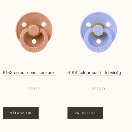
BIBS colour cumi – barack
BIBS colour cumi – lenvirág
2290
Ft
2290
Ft
Ennek
Ennek
VÁLASZTOK
VÁLASZTOK
a
a
terméknek
terméknek