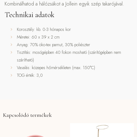
Kombinálhatod a hálózsákot a Jollein egyik szép takarójával.
Technikai adatok
Korosztály: kb. 0-3 hónapos kor
Méretei: 60 x 39 x 2 cm
Anyag: 70% öko-tex pamut, 30% poliészter
Tisztítás: mosógépben 40 fokon mosható (szárítógépben nem
szárítható)
Vasalás: közepes hőmérsékleten (max. 150°C)
TOG érték: 3,0
Kapcsolódó termékek