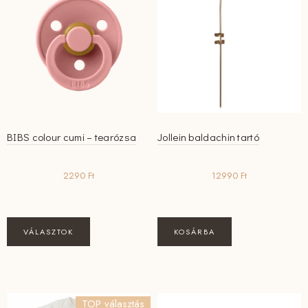
BIBS colour cumi – tearózsa
Jollein baldachin tartó
2290
Ft
12990
Ft
Ennek
VÁLASZTOK
KOSÁRBA
a
terméknek
több
variációja
TOP választás