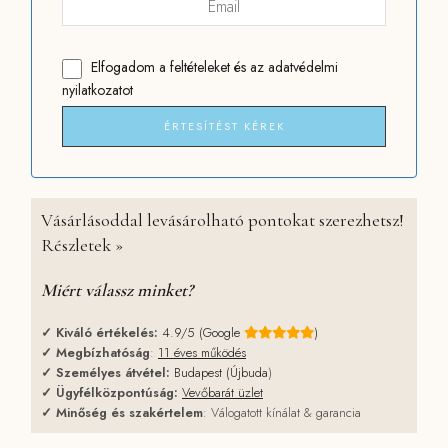
Elfogadom
a feltételeket
és
az adatvédelmi
nyilatkozatot
ÉRTESÍTÉST KÉREK
Vásárlásoddal levásárolható pontokat szerezhetsz!
Részletek »
Miért válassz minket?
✓
Kiváló értékelés:
4.9/5 (Google
)
✓
Megbízhatóság
:
11 éves működés
✓
Személyes átvétel:
Budapest (Újbuda
)
✓
Ügyfélközpontúság:
Vevőbarát üzlet
✓
Minőség és szakértelem
: Válogatott kínálat & garancia