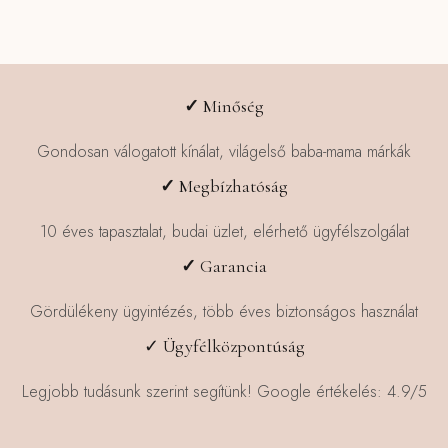
több
több
variációja
variációja
van.
van.
A
A
változatok
változatok
✓
Minőség
a
a
termékoldalon
termékoldalon
Gondosan válogatott kínálat, világelső baba-mama márkák
választhatók
választhatók
✓
Megbízhatóság
ki
ki
10 éves tapasztalat, budai üzlet, elérhető ügyfélszolgálat
✓
Garancia
Gördülékeny ügyintézés, több éves biztonságos használat
✓ Ügyfélközpontúság
Legjobb tudásunk szerint segítünk! Google értékelés: 4.9/5