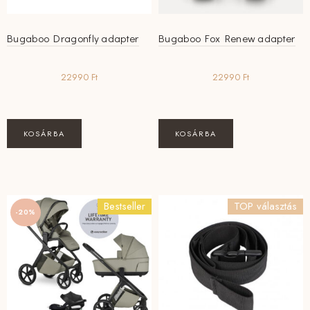
Bugaboo Dragonfly adapter
Bugaboo Fox Renew adapter
22990
Ft
22990
Ft
KOSÁRBA
KOSÁRBA
Bestseller
TOP választás
-20%