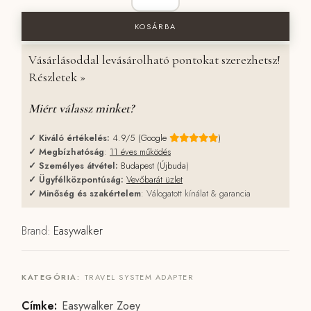
KOSÁRBA
Vásárlásoddal levásárolható pontokat szerezhetsz!
Részletek »
Miért válassz minket?
✓
Kiváló értékelés:
4.9/5 (Google
)
✓
Megbízhatóság
:
11 éves működés
✓
Személyes átvétel:
Budapest (Újbuda
)
✓
Ügyfélközpontúság:
Vevőbarát üzlet
✓
Minőség és szakértelem
: Válogatott kínálat & garancia
Brand:
Easywalker
KATEGÓRIA:
TRAVEL SYSTEM ADAPTER
Címke:
Easywalker Zoey