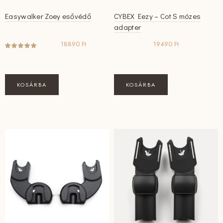
Easywalker Zoey esővédő
CYBEX Eezy – Cot S mózes
adapter
18890
Ft
19490
Ft
KOSÁRBA
KOSÁRBA