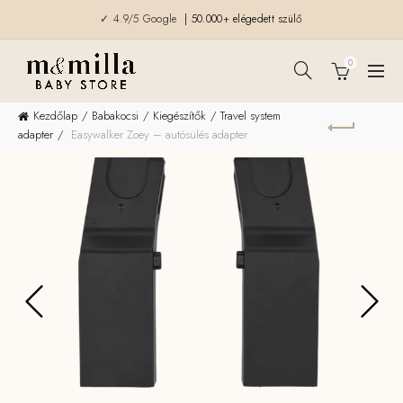
✓ 4.9/5 Google
| 50.000+ elégedett szülő
0
Kezdőlap
Babakocsi
Kiegészítők
Travel system
adapter
Easywalker Zoey – autósülés adapter