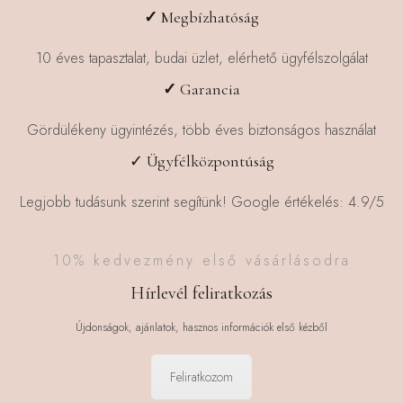
választhatók
✓
Megbízhatóság
ki
10 éves tapasztalat, budai üzlet, elérhető ügyfélszolgálat
✓
Garancia
Gördülékeny ügyintézés, több éves biztonságos használat
✓ Ügyfélközpontúság
Legjobb tudásunk szerint segítünk! Google értékelés: 4.9/5
10% kedvezmény első vásárlásodra
Hírlevél feliratkozás
Újdonságok, ajánlatok, hasznos információk első kézből
Feliratkozom