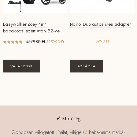
Easywalker Zoey 4in1
Nano Duo autós ülés adapter
babakocsi szett Aton B2-vel
Original
Current
5990
Ft
417980
Ft
335990
Ft
price
price
was:
is:
417980 Ft.
335990 Ft.
Ennek
VÁLASZTOK
KOSÁRBA
a
terméknek
több
variációja
van.
A
változatok
✓
Minőség
a
termékoldalon
Gondosan válogatott kínálat, világelső baba-mama márkák