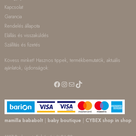
Kapcsolat
Garancia
Rendelés állapota
Elállás és visszaküldés
Szállítás és fizetés
Kövess minket! Hasznos tippek, termékbemutatók, aktuális
ajánlatok, újdonságok:
Facebook
Instagram
Mail
TikTok
mamilla bababolt
|
baby boutique
|
CYBEX shop in shop