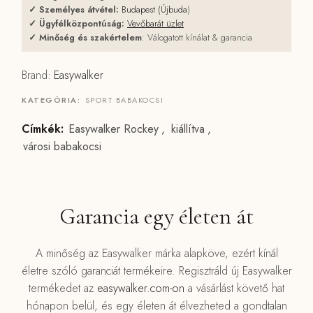
✓
Személyes átvétel:
Budapest (Újbuda
)
✓
Ügyfélközpontúság:
Vevőbarát üzlet
✓
Minőség és szakértelem
: Válogatott kínálat & garancia
Brand:
Easywalker
KATEGÓRIA:
SPORT BABAKOCSI
Címkék:
Easywalker Rockey
,
kiállítva
,
városi babakocsi
Garancia egy életen át
A minőség az Easywalker márka alapköve, ezért kínál
életre szóló garanciát termékeire. Regisztráld új Easywalker
termékedet az
easywalker.com-on
a vásárlást követő hat
hónapon belül, és egy életen át élvezheted a gondtalan