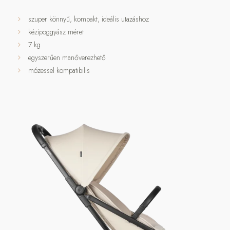
szuper könnyű, kompakt, ideális utazáshoz
kézipoggyász méret
7 kg
egyszerűen manőverezhető
mózessel kompatibilis