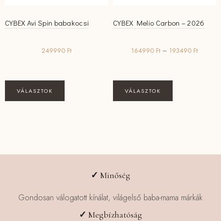
CYBEX Avi Spin babakocsi
CYBEX Melio Carbon – 2026
Ártartom
249990
Ft
164990
Ft
–
193490
Ft
164990 
-
193490 
Ennek
Ennek
VÁLASZTOK
VÁLASZTOK
a
a
terméknek
terméknek
több
több
variációja
variációja
van.
van.
A
A
változatok
változatok
✓
Minőség
a
a
termékoldalon
termékoldalon
Gondosan válogatott kínálat, világelső baba-mama márkák
választhatók
választhatók
✓
Megbízhatóság