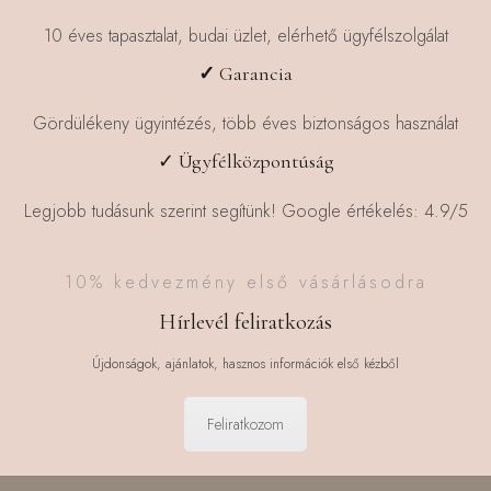
ki
ki
10 éves tapasztalat, budai üzlet, elérhető ügyfélszolgálat
✓
Garancia
Gördülékeny ügyintézés, több éves biztonságos használat
✓ Ügyfélközpontúság
Legjobb tudásunk szerint segítünk! Google értékelés: 4.9/5
10% kedvezmény első vásárlásodra
Hírlevél feliratkozás
Újdonságok, ajánlatok, hasznos információk első kézből
Feliratkozom