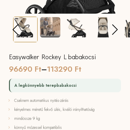
Easywalker Rockey L babakocsi
Ártartomány:
96690
Ft
–
113290
Ft
96690 Ft
A legkönnyebb terepbabakocsi
-
Csaknem automatikus nyitás-zárás
113290 Ft
kényelmes méretű fekvő ülés, kiváló irányíthatóság
mindössze 9 kg
könnyű mózessel kompatibilis