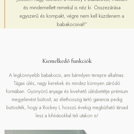
és mindemellett remekül is néz ki. Összezárása
egyszerű és kompakt, végre nem kell küzdenem a
babakocsival!”
Kiemelkedő funkciók
A legkönnyebb babakocsi, ami bármilyen terepre alkalmas.
Tágas ülés, nagy kerekek és mindez könnyen záródó
formában. Gyönyörű anyaga és kivehető ülésbetétje prémium
megjelenést biztosít, az élethosszig tartó garancia pedig
biztosíték, hogy a Rockey L hosszú évekig megbízható társad
lesz a kihívásokkal teli utakon is!