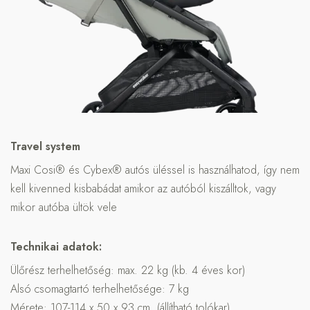
Travel system
Maxi Cosi® és Cybex® autós üléssel is használhatod, így nem
kell kivenned kisbabádat amikor az autóból kiszálltok, vagy
mikor autóba ültök vele
Technikai adatok:
Ülőrész terhelhetőség: max. 22 kg (kb. 4 éves kor)
Alsó csomagtartó terhelhetősége: 7 kg
Mérete:
107-114 x 50 x 93 cm
(állítható tolókar)