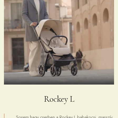
Rockey L
„Sosem hagy cserben a Rockey L babakocsi, masszív