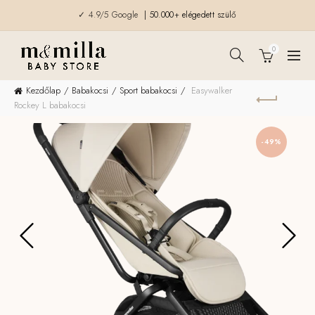
✓ 4.9/5 Google
| 50.000+ elégedett szülő
0
Kezdőlap
Babakocsi
Sport babakocsi
Easywalker
Rockey L babakocsi
-49%