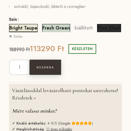
esővédő, kapaszkodó, lábtartó a csomagban
Szín
kiállított
Bright Taupe
Fresh Green
Pure Black
Törlés
Original
Current
113290
Ft
188990
Ft
KÉSZLETEN
price
price
Easywalker Rockey L babakocsi mennyiség
was:
is:
KOSÁRBA
188990 Ft.
113290 Ft.
Vásárlásoddal levásárolható pontokat szerezhetsz!
Részletek »
Miért válassz minket?
✓
Kiváló értékelés:
4.9/5 (Google
)
✓
Megbízhatóság
:
11 éves működés