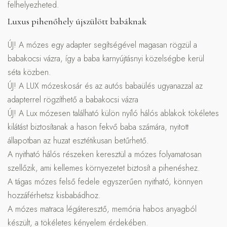
felhelyezheted.
Luxus pihenőhely újszülött babáknak
ÚJ! A mózes egy adapter segítségével magasan rögzül a
babakocsi vázra, így a baba karnyújtásnyi közelségbe kerül
séta közben.
ÚJ! A LUX mózeskosár és az autós babaülés ugyanazzal az
adapterrel rögzíthető a babakocsi vázra
ÚJ! A Lux mózesen található külön nyíló hálós ablakok tökéletes
kilátást biztosítanak a hason fekvő baba számára, nyitott
állapotban az huzat esztétikusan betűrhető.
A nyitható hálós részeken keresztül a mózes folyamatosan
szellőzik, ami kellemes környezetet biztosít a pihenéshez.
A tágas mózes felső fedele egyszerűen nyitható, könnyen
hozzáférhetsz kisbabádhoz.
A mózes matraca légáteresztő, memória habos anyagból
készült, a tökéletes kényelem érdekében.