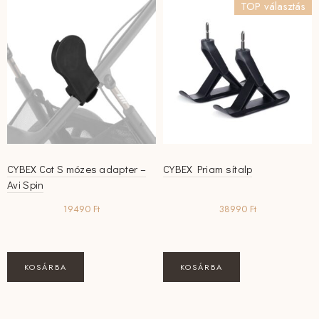
TOP választás
CYBEX Cot S mózes adapter –
CYBEX Priam sítalp
Avi Spin
19490
Ft
38990
Ft
KOSÁRBA
KOSÁRBA