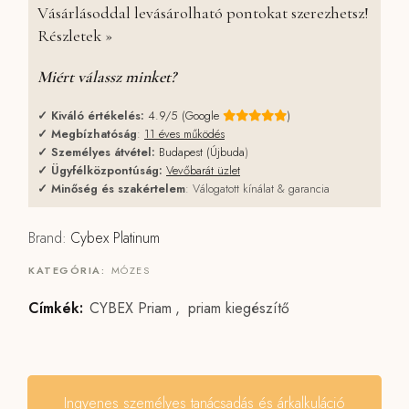
Vásárlásoddal levásárolható pontokat szerezhetsz!
Részletek »
Miért válassz minket?
✓
Kiváló értékelés:
4.9/5 (Google
)
✓
Megbízhatóság
:
11 éves működés
✓
Személyes átvétel:
Budapest (Újbuda
)
✓
Ügyfélközpontúság:
Vevőbarát üzlet
✓
Minőség és szakértelem
: Válogatott kínálat & garancia
Brand:
Cybex Platinum
KATEGÓRIA:
MÓZES
Címkék:
CYBEX Priam
,
priam kiegészítő
Ingyenes személyes tanácsadás és árkalkuláció