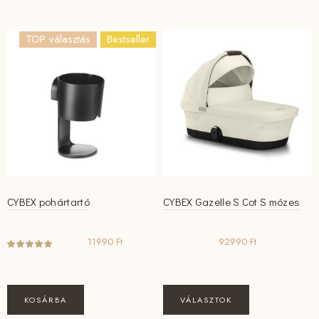
TOP választás
Bestseller
CYBEX pohártartó
CYBEX Gazelle S Cot S mózes
11990
Ft
92990
Ft
Ennek
KOSÁRBA
VÁLASZTOK
a