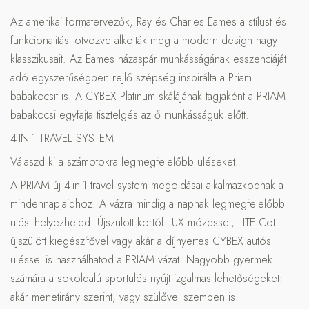
Az amerikai formatervezők, Ray és Charles Eames a stílust és
funkcionalitást ötvözve alkották meg a modern design nagy
klasszikusait. Az Eames házaspár munkásságának esszenciáját
adó egyszerűségben rejlő szépség inspirálta a Priam
babakocsit is. A CYBEX Platinum skálájának tagjaként a PRIAM
babakocsi egyfajta tisztelgés az ő munkásságuk előtt.
4-IN-1 TRAVEL SYSTEM
Válaszd ki a számotokra legmegfelelőbb üléseket!
A PRIAM új 4-in-1 travel system megoldásai alkalmazkodnak a
mindennapjaidhoz. A vázra mindig a napnak legmegfelelőbb
ülést helyezheted! Újszülött kortól LUX mózessel, LITE Cot
újszülött kiegészítővel vagy akár a díjnyertes CYBEX autós
üléssel is használhatod a PRIAM vázat. Nagyobb gyermek
számára a sokoldalú sportülés nyújt izgalmas lehetőségeket:
akár menetirány szerint, vagy szülővel szemben is