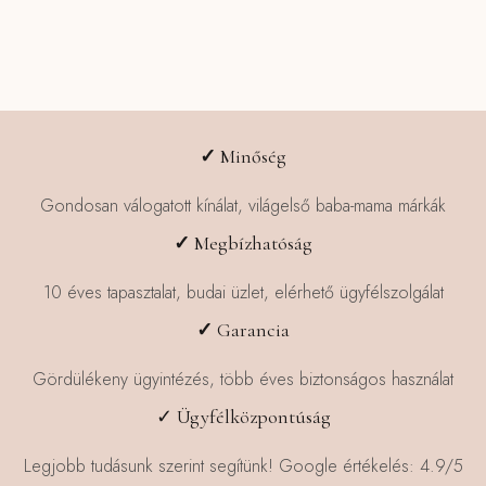
terméknek
több
variációja
van.
A
változatok
✓
Minőség
a
termékoldalon
Gondosan válogatott kínálat, világelső baba-mama márkák
választhatók
✓
Megbízhatóság
ki
10 éves tapasztalat, budai üzlet, elérhető ügyfélszolgálat
✓
Garancia
Gördülékeny ügyintézés, több éves biztonságos használat
✓ Ügyfélközpontúság
Legjobb tudásunk szerint segítünk! Google értékelés: 4.9/5