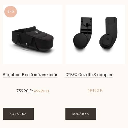
-34%
Bugaboo Bee 6 mózeskosár
CYBEX Gazelle S adapter
Original
Current
19490
Ft
75990
Ft
49990
Ft
price
price
was:
is:
75990 Ft.
49990 Ft.
KOSÁRBA
KOSÁRBA