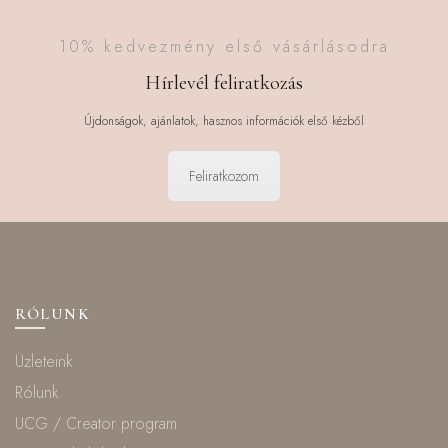
10% kedvezmény első vásárlásodra
Hírlevél feliratkozás
Újdonságok, ajánlatok, hasznos információk első kézből
Feliratkozom
RÓLUNK
Üzleteink
Rólunk
UCG / Creator program