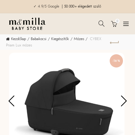
✓ 4.9/5 Google
| 50.000+ elégedett szülő
0
Kezdőlap
Babakocsi
Kiegészítők
Mózes
CYBEX
Priam Lux mózes
-16%