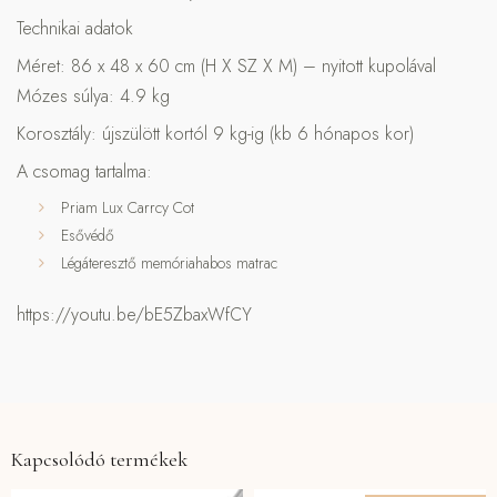
Technikai adatok
Méret: 86 x 48 x 60 cm (H X SZ X M) – nyitott kupolával
Mózes súlya: 4.9 kg
Korosztály: újszülött kortól 9 kg-ig (kb 6 hónapos kor)
A csomag tartalma:
Priam Lux Carrcy Cot
Esővédő
Légáteresztő memóriahabos matrac
https://youtu.be/bE5ZbaxWfCY
Kapcsolódó termékek