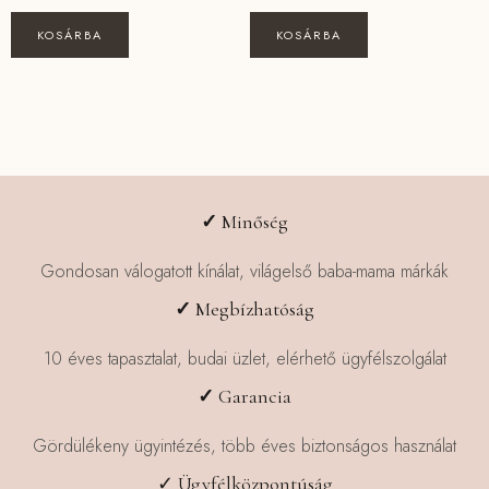
96990 Ft.
929
KOSÁRBA
KOSÁRBA
✓
Minőség
Gondosan válogatott kínálat, világelső baba-mama márkák
✓
Megbízhatóság
10 éves tapasztalat, budai üzlet, elérhető ügyfélszolgálat
✓
Garancia
Gördülékeny ügyintézés, több éves biztonságos használat
✓ Ügyfélközpontúság