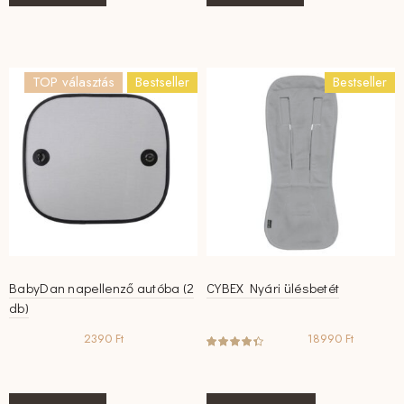
TOP választás
Bestseller
Bestseller
BabyDan napellenző autóba (2
CYBEX Nyári ülésbetét
db)
2390
Ft
18990
Ft
Ennek