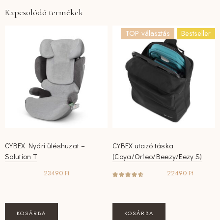
Kapcsolódó termékek
TOP választás
Bestseller
CYBEX Nyári üléshuzat –
CYBEX utazó táska
Solution T
(Coya/Orfeo/Beezy/Eezy S)
23490
Ft
22490
Ft
KOSÁRBA
KOSÁRBA