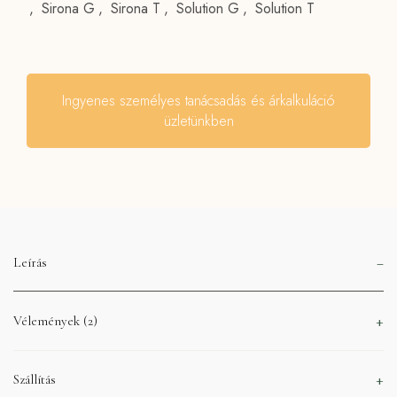
,
Sirona G
,
Sirona T
,
Solution G
,
Solution T
Ingyenes személyes tanácsadás és árkalkuláció
üzletünkben
Leírás
Vélemények (2)
Szállítás