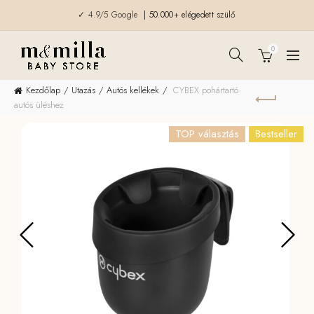
✓ 4.9/5 Google
| 50.000+ elégedett szülő
0
Kezdőlap
Utazás
Autós kellékek
CYBEX pohártartó
autós üléshez
TOP választás
Bestseller