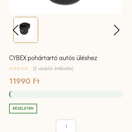
CYBEX pohártartó autós üléshez
(
2
vásárlói értékelés)
11990
Ft
KÉSZLETEN
CYBEX pohártartó autós üléshez menny