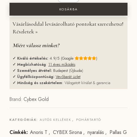
KOSÁRBA
Vásárlásoddal levásárolható pontokat szerezhetsz!
Részletek »
Miért válassz minket?
✓
Kiváló értékelés:
4.9/5 (Google
)
✓
Megbízhatóság
:
11 éves működés
✓
Személyes átvétel:
Budapest (Újbuda
)
✓
Ügyfélközpontúság:
Vevőbarát üzlet
✓
Minőség és szakértelem
: Válogatott kínálat & garancia
Brand:
Cybex Gold
KATEGÓRIÁK:
AUTÓS KELLÉKEK
,
POHÁRTARTÓ
Címkék:
Anoris T
,
CYBEX Sirona
,
nyaralás
,
Pallas G