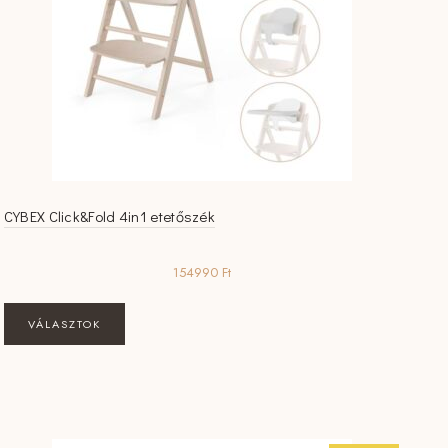
CYBEX Click&Fold 4in1 etetőszék
154990
Ft
Ennek
VÁLASZTOK
a
terméknek
több
variációja
van.