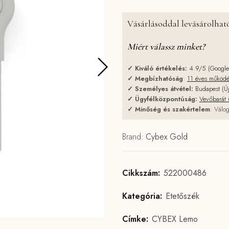
Vásárlásoddal levásárolható
Miért válassz minket?
✓
Kiváló értékelés:
4.9/5 (Googl
✓
Megbízhatóság
:
11 éves működ
✓
Személyes átvétel:
Budapest (Ú
✓
Ügyfélközpontúság:
Vevőbarát 
✓
Minőség és szakértelem
: Válog
Brand:
Cybex Gold
Cikkszám:
522000486
Kategória:
Etetőszék
Címke:
CYBEX Lemo