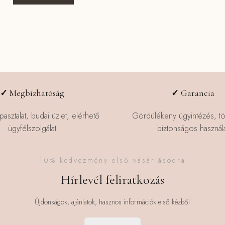
a
terméknek
több
variációja
van.
A
változatok
a
✓
Megbízhatóság
✓
Garancia
termékoldalon
választhatók
pasztalat, budai üzlet, elérhető
Gördülékeny ügyintézés, t
ki
ügyfélszolgálat
biztonságos használa
10% kedvezmény első vásárlásodra
Hírlevél feliratkozás
Újdonságok, ajánlatok, hasznos információk első kézből