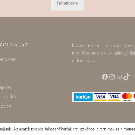
Feliratkozom
SZOLGÁLAT
Kövess minket! Hasznos tippek
termékbemutatók, aktuális ajánla
rendszer
újdonságok:
Facebook
Instagra
Mail
TikT
lapota
isszaküldés
fizetés
lunk. Az adatok továbbá felhasználhatóak statisztikához, a tartalmak és hirdetése