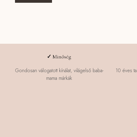
a
terméknek
több
variációja
van.
A
változatok
a
✓
Minőség
termékoldalon
választhatók
Gondosan válogatott kínálat, világelső baba-
10 éves ta
ki
mama márkák