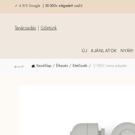
✓ 4.9/5 Google
| 50.000+ elégedett szülő
Tanácsadás
|
Üzletünk
ÚJ
AJÁNLATOK
NYÁR!
Kezdőlap
Étkezés
Etetőszék
CYBEX Lemo adapter