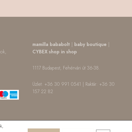
,
mamilla bababolt
|
baby boutique
|
tok,
CYBEX shop in shop
1117 Budapest, Fehérvári út 36-38.
m
ok
Üzlet: +36 30 991 0541 | Raktár: +36 30
157 22 82
k,