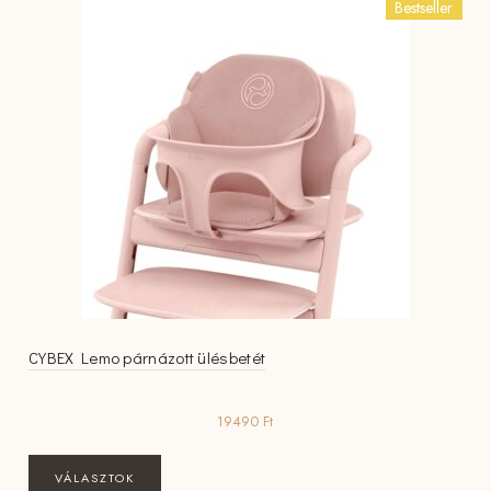
Bestseller
A
változatok
a
termékoldalon
választhatók
ki
CYBEX Lemo párnázott ülésbetét
19490
Ft
Ennek
VÁLASZTOK