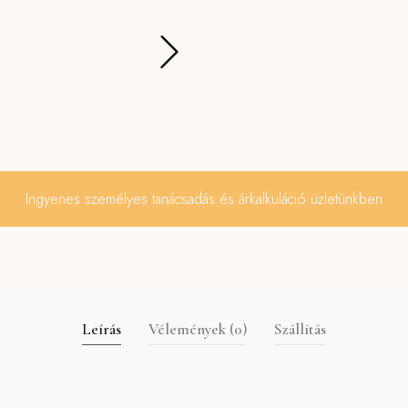
Ingyenes személyes tanácsadás és árkalkuláció üzletünkben
Leírás
Vélemények (0)
Szállítás