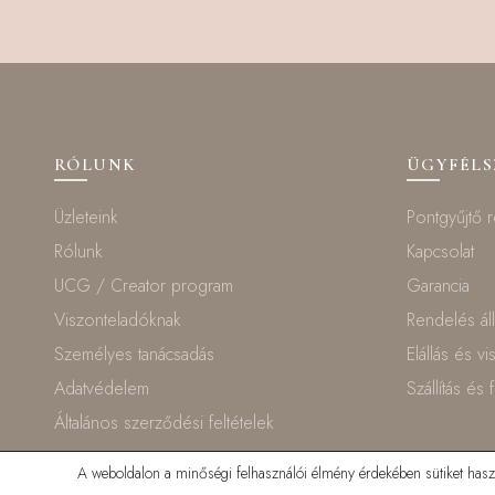
RÓLUNK
ÜGYFÉL
Üzleteink
Pontgyűjtő 
Rólunk
Kapcsolat
UCG / Creator program
Garancia
Viszonteladóknak
Rendelés ál
Személyes tanácsadás
Elállás és v
Adatvédelem
Szállítás és 
Általános szerződési feltételek
A weboldalon a minőségi felhasználói élmény érdekében sütiket haszná