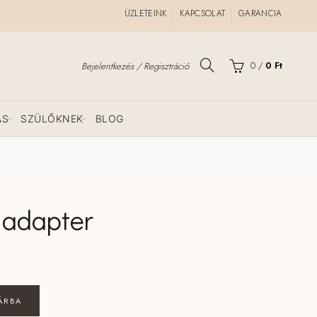
ÜZLETEINK
KAPCSOLAT
GARANCIA
0
/
0
Ft
Bejelentkezés / Regisztráció
ÁS
SZÜLŐKNEK
BLOG
adapter
adapter mennyiség
ÁRBA