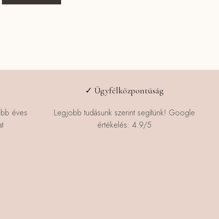
a
terméknek
több
variációja
van.
A
változatok
a
✓ Ügyfélközpontúság
termékoldalon
választhatók
öbb éves
Legjobb tudásunk szerint segítünk! Google
ki
t
értékelés: 4.9/5