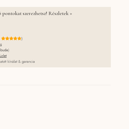
 pontokat szerezhetsz! Részletek »
e
)
és
jbuda
)
üzlet
atott kínálat & garancia