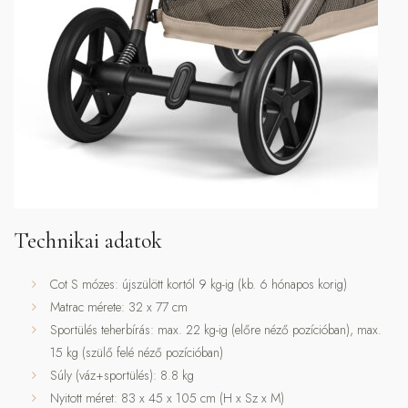
Technikai adatok
Cot S mózes: újszülött kortól 9 kg-ig (kb. 6 hónapos korig)
Matrac mérete: 32 x 77 cm
Sportülés teherbírás: max. 22 kg-ig (előre néző pozícióban), max.
15 kg (szülő felé néző pozícióban)
Súly (váz+sportülés): 8.8 kg
Nyitott méret: 83 x 45 x 105 cm (H x Sz x M)