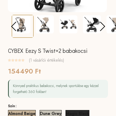
CYBEX Eezy S Twist+2 babakocsi
(
1
vásárlói értékelés)
154490
Ft
Könnyed praktikus babakocsi, melynek sportülése egy kézzel
forgatható 360 fokban!
Szín
Almond Beige
Dune Grey
Magic Black