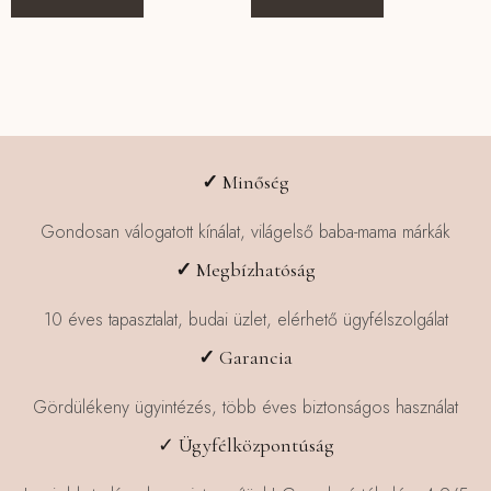
a
terméknek
több
variációja
van.
A
változatok
✓
Minőség
a
termékoldalon
Gondosan válogatott kínálat, világelső baba-mama márkák
választhatók
✓
Megbízhatóság
ki
10 éves tapasztalat, budai üzlet, elérhető ügyfélszolgálat
✓
Garancia
Gördülékeny ügyintézés, több éves biztonságos használat
✓ Ügyfélközpontúság