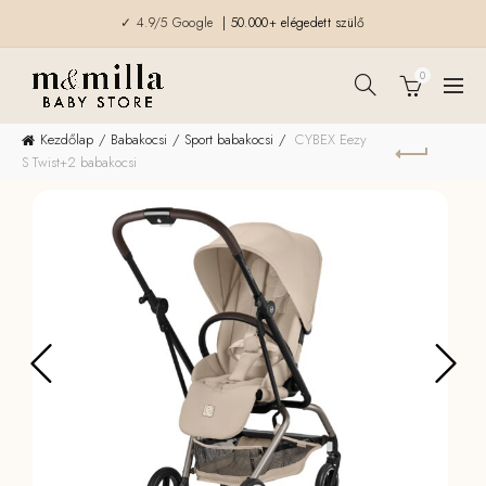
✓ 4.9/5 Google
| 50.000+ elégedett szülő
0
Kezdőlap
Babakocsi
Sport babakocsi
CYBEX Eezy
S Twist+2 babakocsi