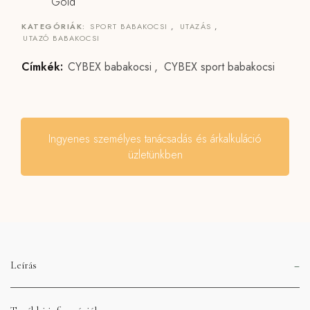
Gold
KATEGÓRIÁK:
SPORT BABAKOCSI
,
UTAZÁS
,
UTAZÓ BABAKOCSI
Címkék:
CYBEX babakocsi
,
CYBEX sport babakocsi
Ingyenes személyes tanácsadás és árkalkuláció
üzletünkben
Leírás