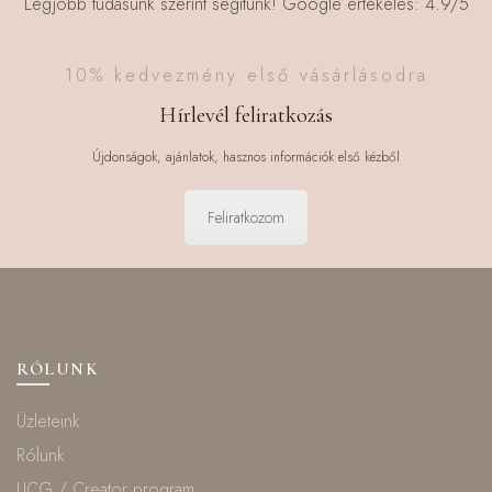
Legjobb tudásunk szerint segítünk! Google értékelés: 4.9/5
10% kedvezmény első vásárlásodra
Hírlevél feliratkozás
Újdonságok, ajánlatok, hasznos információk első kézből
Feliratkozom
RÓLUNK
Üzleteink
Rólunk
UCG / Creator program