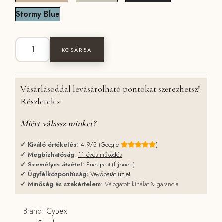
Stormy Blue
CYBEX Eezy S Twist+2 babakocsi mennyiség
KOSÁRBA
Vásárlásoddal levásárolható pontokat szerezhetsz!
Részletek »
Miért válassz minket?
✓
Kiváló értékelés:
4.9/5 (Google
)
✓
Megbízhatóság
:
11 éves működés
✓
Személyes átvétel:
Budapest (Újbuda
)
✓
Ügyfélközpontúság:
Vevőbarát üzlet
✓
Minőség és szakértelem
: Válogatott kínálat & garancia
Brand:
Cybex