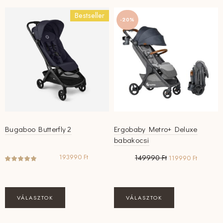
Bestseller
-20%
Bugaboo Butterfly 2
Ergobaby Metro+ Deluxe
babakocsi
Original
Current
193990
Ft
149990
Ft
119990
Ft
price
price
was:
is:
149990 Ft.
119990 F
Ennek
Ennek
VÁLASZTOK
VÁLASZTOK
a
a
terméknek
terméknek