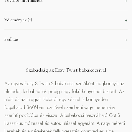
További információk
Vélemények (1)
Szállítás
Szabadság az Eezy Twist babakocsival
Az ügyes Eezy S Twist+2 babakocsi szülőként megkönnyíti az
életedet, kisbabádnak pedig nagy fokú kényelmet biztosít. Az
ülést és az integrált lábtartót egy kézzel is könnyedén
fogathatod 360°-ban: szülővel szembeni vagy menetirány
szerinti pozícióba és vissza. A babakocsi használható Cot S
klasszikus mózessel és autós üléssel egyaránt. A nagy méretű
kerekek és a négykerék felfüggesztés könnyed és sima