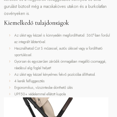
gurulást biztosít még a macskaköves utakon és a burkolatlan
ösvényeken is.
Kiemelkedő tulajdonságok
Az ülést egy kézzel is könnyedén megfordíthatod: 360°-ban fordul
az integrált lábtartóval.
Használhatod Cot S mózessel, autós üléssel vagy a fordítható
sportüléssel.
Gyorsan és egyszerűen záródik önmagában megálló csomaggá,
ráadásul alig foglal helyet!
Az ülést egy kézzel kényelmes fekvő pozícióba állíthatod.
4 kerék felfüggesztés
Ergonomikus, vízszintesbe dönthető ülés
UPF50+ védelemmel ellátott kupola