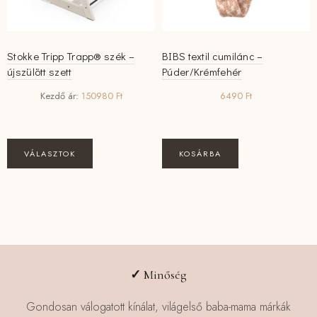
Stokke Tripp Trapp® szék –
BIBS textil cumilánc –
újszülött szett
Púder/Krémfehér
Kezdő ár:
150980
Ft
6490
Ft
VÁLASZTOK
KOSÁRBA
✓
Minőség
Gondosan válogatott kínálat, világelső baba-mama márkák