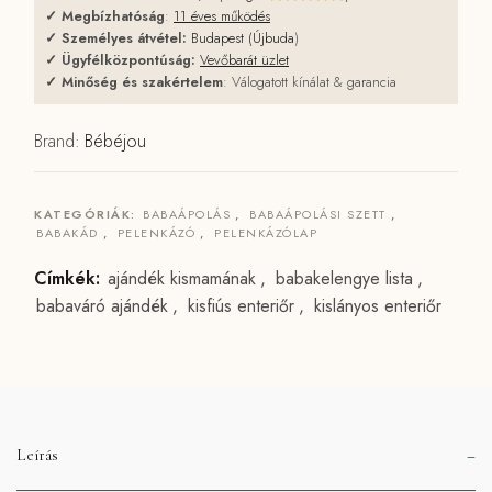
✓
Megbízhatóság
:
11 éves működés
✓
Személyes átvétel:
Budapest (Újbuda
)
✓
Ügyfélközpontúság:
Vevőbarát üzlet
✓
Minőség és szakértelem
: Válogatott kínálat & garancia
Brand:
Bébéjou
KATEGÓRIÁK:
BABAÁPOLÁS
,
BABAÁPOLÁSI SZETT
,
BABAKÁD
,
PELENKÁZÓ
,
PELENKÁZÓLAP
Címkék:
ajándék kismamának
,
babakelengye lista
,
babaváró ajándék
,
kisfiús enteriőr
,
kislányos enteriőr
Leírás