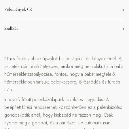
Vélemények (0)
Szállítás
Nincs fontosabb az újszülött biztonságánál és kényelménél. A
születés utáni első hetekben, amikor még nem alakult ki a baba
hőmérsékletszabályozása, fontos, hogy a babát megfelelő
hőmérsékletben tartsuk; pelenkacsere, öltözködés és fürdés
után.
Innovatív fűtött pelenkázólapunk tökéletes megoldás! A
beépített fűtési rendszernek köszönhetően ez a pelenkázólap
gondoskodik arról, hogy kisbabád ne fázzon meg. Csak
nyomd meg a gombot, és a párnázott lap automatikusan