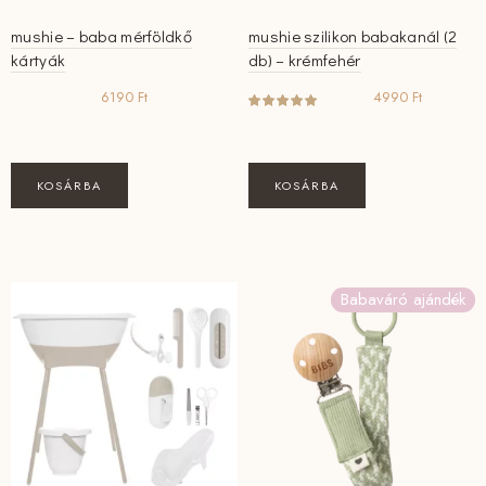
mushie – baba mérföldkő
mushie szilikon babakanál (2
kártyák
db) – krémfehér
6190
Ft
4990
Ft
KOSÁRBA
KOSÁRBA
Babaváró ajándék