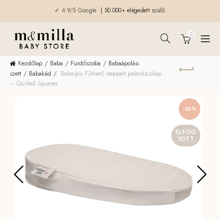
✓ 4.9/5 Google
| 50.000+ elégedett szülő
0
Kezdőlap
Baba
Fürdőszoba
Babaápolási
szett
Babakád
Bebe-Jou Fűthető steppelt pelenkázólap
– Quilted Squares
-35%
ELFOG
YOTT