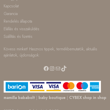
Kapcsolat
Garancia
Rendelés állapota
Elállás és visszaküldés
Szállítás és fizetés
Kövess minket! Hasznos tippek, termékbemutatók, aktuális
ajánlatok, újdonságok:
Facebook
Instagram
Mail
TikTok
mamilla bababolt
|
baby boutique
|
CYBEX shop in shop