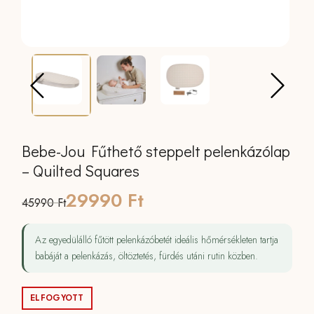
Bebe-Jou Fűthető steppelt pelenkázólap
– Quilted Squares
Original
Current
29990
Ft
45990
Ft
price
price
Az egyedülálló fűtött pelenkázóbetét ideális hőmérsékleten tartja
was:
is:
babáját a pelenkázás, öltöztetés, fürdés utáni rutin közben.
45990 Ft.
29990 Ft.
ELFOGYOTT