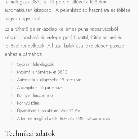
felmelegszik 38°C-ra. 15 perc elteltével a fűtőelem
automatikusan kikapcsol. A pelenkázólap használata és töltése
nagyon egyszerű.
Ez a fűthető pelenkázólap kellemes puha habszivacsból
készült, mosható és vízlepergető huzattal, fűtőelemmel és
töltővel rendelkezik. A huzat kialakítása tökéletesen passzol
ehhez a párnához.
Gyorsan felmelegszik
Maximális hőmérséklet 38 ̊ C
Automatikus kikapcsolás 15 perc után
A dizájnhoz illő párnahuzat
Könnyen használható
Könnyű töltés
Újratölthető Li-on akkumulátor 12,6V
A termék megfelel a CE, RoHs és EMS szabványoknak
Technikai adatok