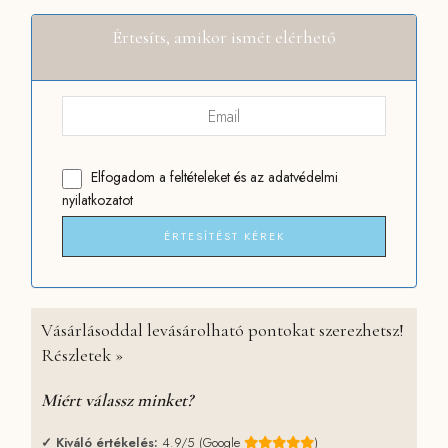
Értesíts, amikor ismét elérhető
Elfogadom
a feltételeket
és
az adatvédelmi
nyilatkozatot
ÉRTESÍTÉST KÉREK
Vásárlásoddal levásárolható pontokat szerezhetsz!
Részletek »
Miért válassz minket?
✓
Kiváló értékelés:
4.9/5 (Google
)