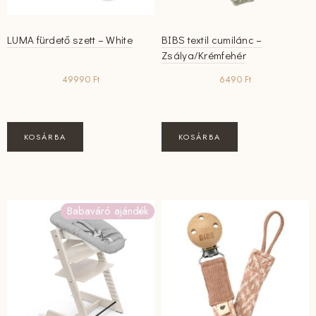
LUMA fürdető szett – White
BIBS textil cumilánc –
Zsálya/Krémfehér
49990
Ft
6490
Ft
KOSÁRBA
KOSÁRBA
Babaváró ajándék