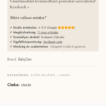
Vásárlásoddal levásárolható pontokat szerezhetsz!
Részletek »
Miért válassz minket?
✓
Kiváló értékelés:
4.9/5 (Google
)
✓
Megbízhatóság
:
11 éves működés
✓
Személyes átvétel:
Budapest (Újbuda
)
✓
Ügyfélközpontúság:
Vevőbarát üzlet
✓
Minőség és szakértelem
: Válogatott kínálat & garancia
Brand:
BabyDan
KATEGÓRIÁK:
AUTÓS KELLÉKEK
,
UTAZÁS
Címke:
utazás