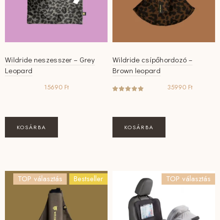
Wildride neszesszer – Grey
Wildride csípőhordozó –
Leopard
Brown leopard
15690
Ft
35990
Ft
KOSÁRBA
KOSÁRBA
TOP választás
Bestseller
TOP választás