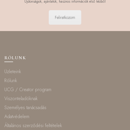
Újdonságok, ajánlatok, hasznos információk első kézből
Feliratkozom
RÓLUNK
Üzleteink
Rólunk
UCG / Creator program
Viszonteladóknak
Személyes tanácsadás
Adatvédelem
Általános szerződési feltételek