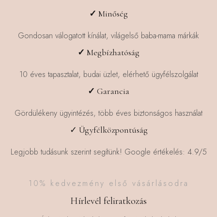
✓
Minőség
Gondosan válogatott kínálat, világelső baba-mama márkák
✓
Megbízhatóság
10 éves tapasztalat, budai üzlet, elérhető ügyfélszolgálat
✓
Garancia
Gördülékeny ügyintézés, több éves biztonságos használat
✓ Ügyfélközpontúság
Legjobb tudásunk szerint segítünk! Google értékelés: 4.9/5
10% kedvezmény első vásárlásodra
Hírlevél feliratkozás