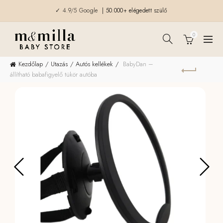
✓ 4.9/5 Google
| 50.000+ elégedett szülő
0
Kezdőlap
Utazás
Autós kellékek
BabyDan –
állítható babafigyelő tükör autóba