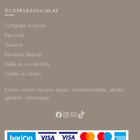
ÜGYFÉLSZOLGÁLAT
Pontgyűjtő rendszer
Kapcsolat
Garancia
Rendelés állapota
Elállás és visszaküldés
Szállítás és fizetés
Kövess minket! Hasznos tippek, termékbemutatók, aktuális
ajánlatok, újdonságok:
Facebook
Instagram
Mail
TikTok