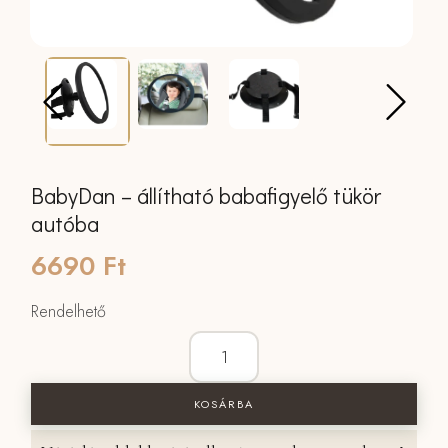
BabyDan – állítható babafigyelő tükör
autóba
6690
Ft
Rendelhető
BabyDan - állítható babafigyelő tükör 
KOSÁRBA