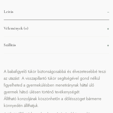
Leírás
Vélemények (0)
Szállítás
A babafigyelő tükör biztonságosabbá és élvezetesebbé teszi
az utazást. A visszapillantó tükör segítségével gond nélkül
figyelheted a gyermekülésben menetiránynak háttal ülő
gyermek hátsó ülésen történő tevékenységét.
Állítható konzoljának köszönhetőn a dőlésszöget bármerre
könnyedén állíthatjuk.