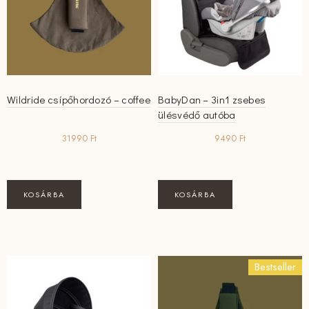
Wildride csípőhordozó – coffee
BabyDan – 3in1 zsebes
ülésvédő autóba
31990
Ft
9490
Ft
KOSÁRBA
KOSÁRBA
Bestseller