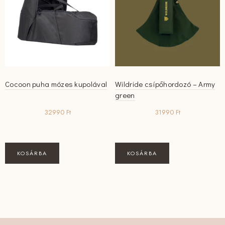
Cocoon puha mózes kupolával
Wildride csípőhordozó – Army
green
32990
Ft
31990
Ft
KOSÁRBA
KOSÁRBA