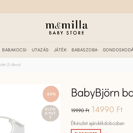
BABAKOCSI
UTAZÁS
JÁTÉK
BABASZOBA
GONDOSKOD
let (5 db-os)
BabyBjörn ba
-25%
Original
Cu
14990
Ft
ELFO
19990
Ft
GYOT
T
price
pri
Étkészlet ajándékdobozban