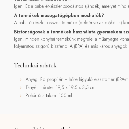
Igen! Ez a baba étkészlet csodálatos ajándék, amelyet mind 
A termékek mosogatógépben moshatók?
A baba étkészlet összes terméke (beleértve az előkét is) k
Biztonságosak a termékek használata gyermekem s
Igen, minden konyhai termékünk megfelel a műanyagra vonat
folyamatos szigorú biszfenol A (BPA) és más káros anyagok viz
Technikai adatok
Anyag: Polipropilén + hőre lágyuló elasztomer (BPA-m
Tányér mérete: 19,5 x 19,5 x 3,5 cm
Pohár űrtartalom: 100 ml