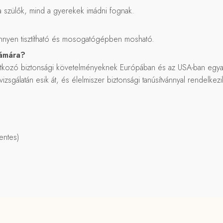
a szülők, mind a gyerekek imádni fognak.
önnyen tisztítható és mosogatógépben mosható.
zámára?
kozó biztonsági követelményeknek Európában és az USA-ban egyaránt
sgálatán esik át, és élelmiszer biztonsági tanúsítvánnyal rendelkezi
entes)