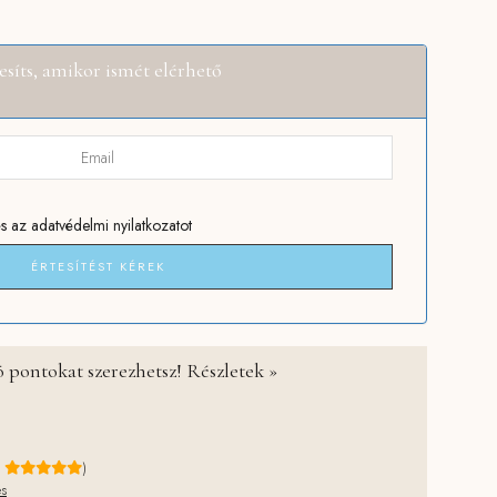
990 Ft.
esíts, amikor ismét elérhető
s
az adatvédelmi nyilatkozatot
ÉRTESÍTÉST KÉREK
 pontokat szerezhetsz! Részletek »
e
)
és