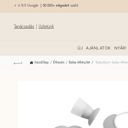
✓ 4.9/5 Google
| 50.000+ elégedett szülő
Tanácsadás
|
Üzletünk
ÚJ
AJÁNLATOK
NYÁR!
Kezdőlap
Étkezés
Baba étkészlet
BabyBjörn baba étkész