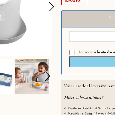
was:
is:
ELFOGYOTT
19990 Ft.
14
Ért
Elfogadom
a feltételeket
é
Vásárlásoddal levásárolható
Miért válassz minket?
✓
Kiváló értékelés:
4.9/5 (Googl
✓
Megbízhatóság
:
11 éves működ