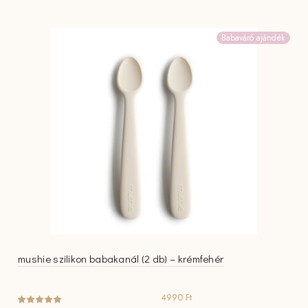
Babaváró ajándék
mushie szilikon babakanál (2 db) – krémfehér
4990
Ft