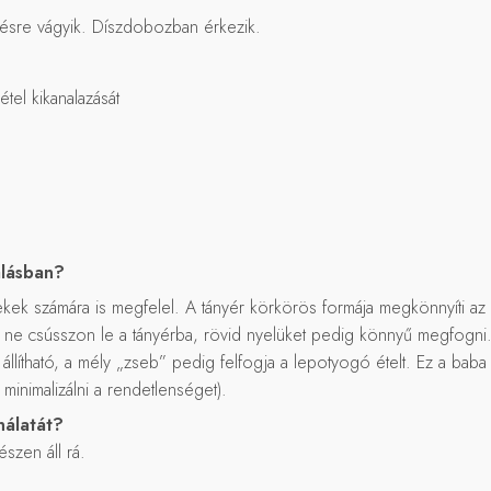
zésre vágyik. Díszdobozban érkezik.
étel kikanalazását
álásban?
ek számára is megfelel. A tányér körkörös formája megkönnyíti az ét
ogy ne csússzon le a tányérba, rövid nyelüket pedig könnyű megfogni.
 állítható, a mély „zseb” pedig felfogja a lepotyogó ételt. Ez a bab
minimalizálni a rendetlenséget).
nálatát?
szen áll rá.