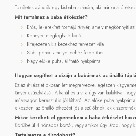
Tökéletes ajándék egy kisbaba számára, aki már önálló étke
Mit tartalmaz a baba étkészlet?
Erős, lekerekített formájú tányér, amely megkönnyíti az 
Könnyen megfogható kanál
Kifejezetten kis kezekhez tervezett villa
Stabil pohár, amelyet nehéz felborítani
Nagy előke puha, állítható nyakpánttal
Hogyan segíthet a dizájn a babámnak az önálló tápl
Ez az étkészlet okosan lett megtervezve, egészen kisgyermek
tányér csúszkálását. A kanál és a villa úgy van kialakítva, h
műanyagon keresztül is jól látható. Az előke puha nyakpántja
elkezdeni az önálló étkezést (és a szülőknek, akik szeretnék 
Mikor kezdheti el gyermekem a baba étkészlet hasz
Körülbelül 4 hónapos kortól, vagy amikor úgy látod, hogy ké
Tartalmazza a díszdobozt?