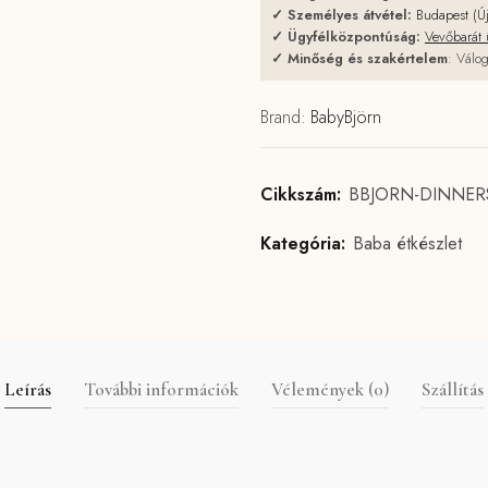
✓
Személyes átvétel:
Budapest (Ú
✓
Ügyfélközpontúság:
Vevőbarát 
✓
Minőség és szakértelem
: Válog
Brand:
BabyBjörn
Cikkszám:
BBJORN-DINNER
Kategória:
Baba étkészlet
Leírás
További információk
Vélemények (0)
Szállítás