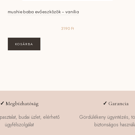
mushie baba evőeszközök – vanília
3190
Ft
KOSÁRBA
✓
Megbízhatóság
✓
Garancia
pasztalat, budai üzlet, elérhető
Gördülékeny ügyintézés, t
ügyfélszolgálat
biztonságos használa