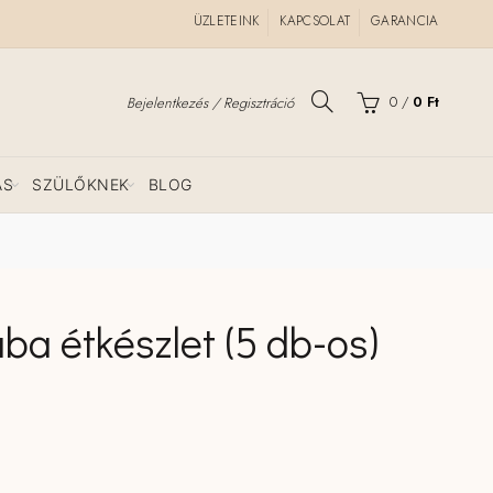
ÜZLETEINK
KAPCSOLAT
GARANCIA
0
/
0
Ft
Bejelentkezés / Regisztráció
ÁS
SZÜLŐKNEK
BLOG
ba étkészlet (5 db-os)
rrent
ce