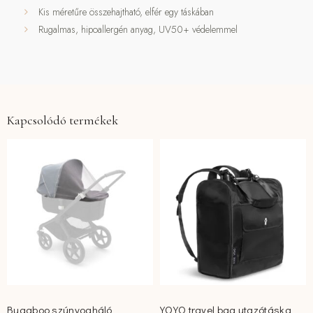
Kis méretűre összehajtható, elfér egy táskában
Rugalmas, hipoallergén anyag, UV50+ védelemmel
Kapcsolódó termékek
Bugaboo szúnyogháló
YOYO travel bag utazótáska