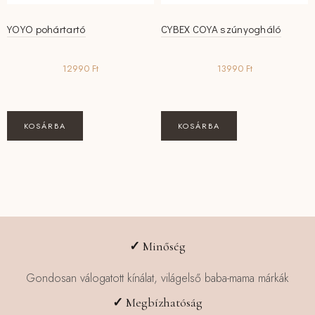
YOYO pohártartó
CYBEX COYA szúnyogháló
12990
Ft
13990
Ft
KOSÁRBA
KOSÁRBA
✓
Minőség
Gondosan válogatott kínálat, világelső baba-mama márkák
✓
Megbízhatóság