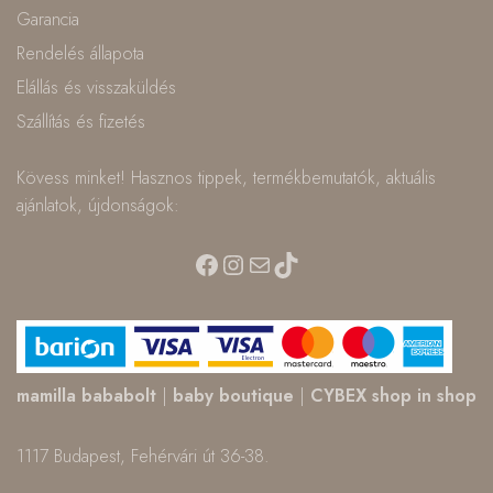
Garancia
Rendelés állapota
Elállás és visszaküldés
Szállítás és fizetés
Kövess minket! Hasznos tippek, termékbemutatók, aktuális
ajánlatok, újdonságok:
Facebook
Instagram
Mail
TikTok
mamilla bababolt
|
baby boutique
|
CYBEX shop in shop
1117 Budapest, Fehérvári út 36-38.