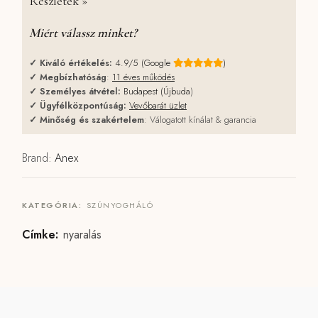
Részletek »
Miért válassz minket?
✓
Kiváló értékelés:
4.9/5 (Google
)
✓
Megbízhatóság
:
11 éves működés
✓
Személyes átvétel:
Budapest (Újbuda
)
✓
Ügyfélközpontúság:
Vevőbarát üzlet
✓
Minőség és szakértelem
: Válogatott kínálat & garancia
Brand:
Anex
KATEGÓRIA:
SZÚNYOGHÁLÓ
Címke:
nyaralás