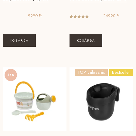
9990
Ft
24990
Ft
KOSÁRBA
KOSÁRBA
TOP választás
Bestseller
-16%