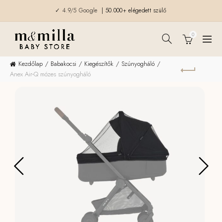
✓ 4.9/5 Google
| 50.000+ elégedett szülő
0
Kezdőlap
Babakocsi
Kiegészítők
Szúnyogháló
Anex Air-Q mózes szúnyogháló