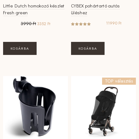
Little Dutch homokozó készlet
CYBEX pohártartó autós
Fresh green
üléshez
Original
Current
11990
Ft
3990
Ft
3352
Ft
price
price
was:
is:
3990 Ft.
3352 Ft.
KOSÁRBA
KOSÁRBA
TOP választás