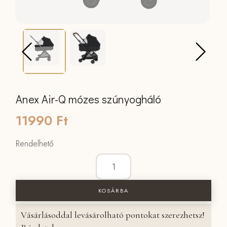
Anex Air-Q mózes szúnyogháló
11990
Ft
Rendelhető
Anex Air-Q mózes szúnyogháló menny
KOSÁRBA
Vásárlásoddal levásárolható pontokat szerezhetsz!