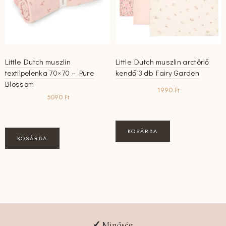
Little Dutch muszlin
Little Dutch muszlin arctörlő
textilpelenka 70×70 – Pure
kendő 3 db Fairy Garden
Blossom
1990
Ft
5090
Ft
KOSÁRBA
KOSÁRBA
✓
Minőség