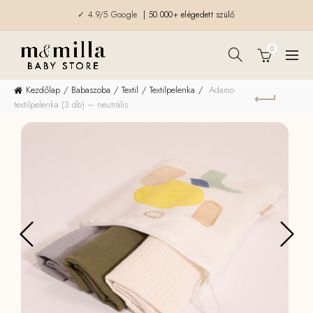
✓ 4.9/5 Google
| 50.000+ elégedett szülő
0
Kezdőlap
Babaszoba
Textil
Textilpelenka
Adamo
textilpelenka (3 db) – neutrális