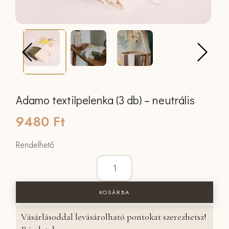
Adamo textilpelenka (3 db) – neutrális
9480
Ft
Rendelhető
Adamo textilpelenka (3 db) - neutrális
KOSÁRBA
Vásárlásoddal levásárolható pontokat szerezhetsz!