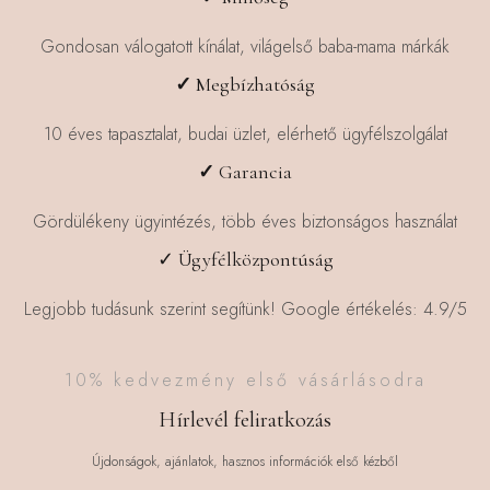
Gondosan válogatott kínálat, világelső baba-mama márkák
✓
Megbízhatóság
10 éves tapasztalat, budai üzlet, elérhető ügyfélszolgálat
✓
Garancia
Gördülékeny ügyintézés, több éves biztonságos használat
✓ Ügyfélközpontúság
Legjobb tudásunk szerint segítünk! Google értékelés: 4.9/5
10% kedvezmény első vásárlásodra
Hírlevél feliratkozás
Újdonságok, ajánlatok, hasznos információk első kézből