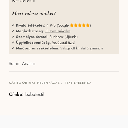
Részletek »
Miért válassz minket?
✓
Kiváló értékelés:
4.9/5 (Google
)
✓
Megbízhatóság
:
11 éves működés
✓
Személyes átvétel:
Budapest (Újbuda
)
✓
Ügyfélközpontúság:
Vevőbarát üzlet
✓
Minőség és szakértelem
: Válogatott kínálat & garancia
Brand:
Adamo
KATEGÓRIÁK:
PELENKÁZÁS
,
TEXTILPELENKA
Címke:
babatextil