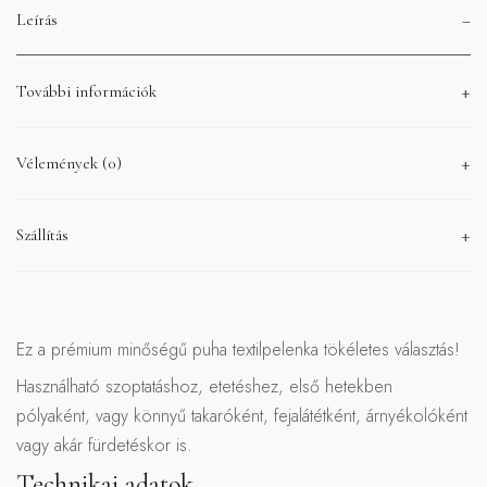
Leírás
További információk
Vélemények (0)
Szállítás
Ez a prémium minőségű puha textilpelenka tökéletes választás!
Használható szoptatáshoz, etetéshez, első hetekben
pólyaként, vagy könnyű takaróként, fejalátétként, árnyékolóként
vagy akár fürdetéskor is.
Technikai adatok