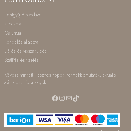
ÜGYFÉLSZOLGÁLAT
Pontgyűjtő rendszer
Kapcsolat
Garancia
Rendelés állapota
Elállás és visszaküldés
Szállítás és fizetés
Kövess minket! Hasznos tippek, termékbemutatók, aktuális
ajánlatok, újdonságok:
Facebook
Instagram
Mail
TikTok