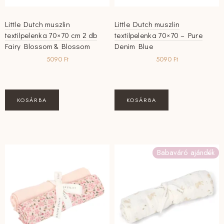
Little Dutch muszlin
Little Dutch muszlin
textilpelenka 70×70 cm 2 db
textilpelenka 70×70 – Pure
Fairy Blossom & Blossom
Denim Blue
5090
Ft
5090
Ft
KOSÁRBA
KOSÁRBA
Babaváró ajándék