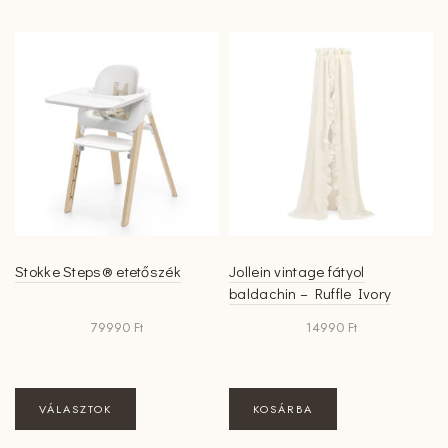
több
több
variációja
variációja
van.
van.
A
A
változatok
változatok
a
a
termékoldalon
termékoldalon
választhatók
választhatók
ki
ki
Stokke Steps® etetőszék
Jollein vintage fátyol
baldachin – Ruffle Ivory
79990
Ft
14990
Ft
Ennek
VÁLASZTOK
KOSÁRBA
a