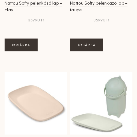
Nattou Softy pelenkázó lap –
Nattou Softy pelenkázó lap –
clay
taupe
35990
Ft
35990
Ft
KOSÁRBA
KOSÁRBA