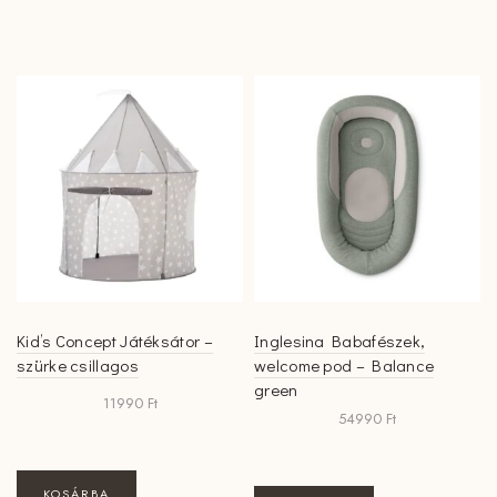
Kid’s Concept Játéksátor –
Inglesina Babafészek,
szürke csillagos
welcome pod – Balance
green
11990
Ft
54990
Ft
KOSÁRBA