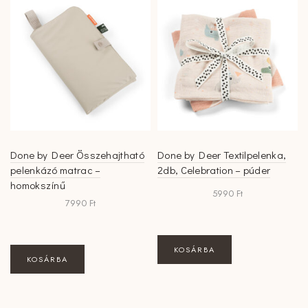
Done by Deer Összehajtható
Done by Deer Textilpelenka,
pelenkázó matrac –
2db, Celebration – púder
homokszínű
5990
Ft
7990
Ft
KOSÁRBA
KOSÁRBA