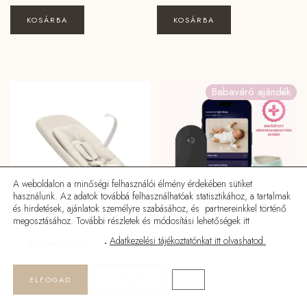
KOSÁRBA
KOSÁRBA
Babaváró ajándék
A weboldalon a minőségi felhasználói élmény érdekében sütiket
használunk. Az adatok továbbá felhasználhatóak statisztikához, a tartalmak
és hirdetések, ajánlatok személyre szabásához, és partnereinkkel történő
megosztásához. További részletek és módosítási lehetőségek itt
.
Adatkezelési tájékoztatónkat itt olvashatod.
BEÁLLÍTÁSOK
Stokke® Yoga™ ringató
Owlet Dream Sock™ + Dream
pihenőszék és hinta
Sight™ babafigyelő kamera
ELFOGAD
ELUTASÍT
120990
Ft
200000
Ft
CLOSE GDPR COOKIE BA
Kezdőlap
Termékek
Keresés
Üzlet