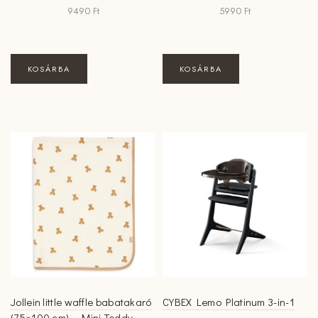
9490
Ft
5990
Ft
KOSÁRBA
KOSÁRBA
Jollein little waffle babatakaró
CYBEX Lemo Platinum 3-in-1
(75×100 cm) – Mini Teddy