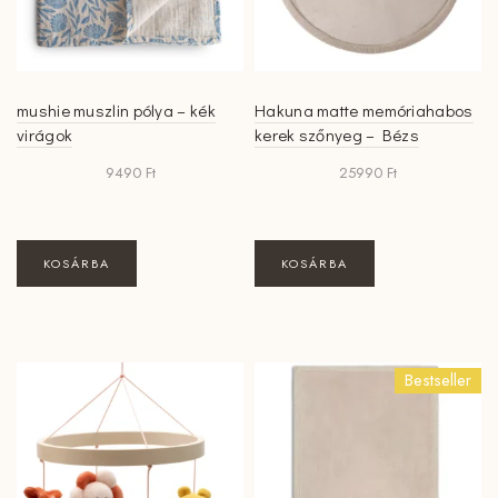
mushie muszlin pólya – kék
Hakuna matte memóriahabos
virágok
kerek szőnyeg – Bézs
9490
Ft
25990
Ft
KOSÁRBA
KOSÁRBA
Bestseller