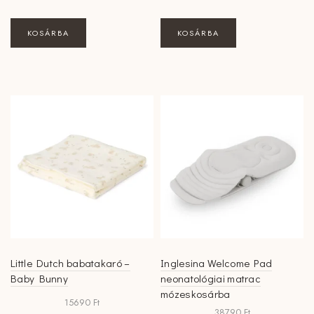
KOSÁRBA
KOSÁRBA
Little Dutch babatakaró –
Inglesina Welcome Pad
Baby Bunny
neonatológiai matrac
mózeskosárba
15690
Ft
38790
Ft