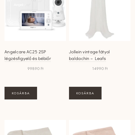
Angelcare AC25 2SP
Jollein vintage fátyol
légzésfigyelő és bébiőr
baldachin – Leafs
99890
Ft
14990
Ft
KOSÁRBA
KOSÁRBA