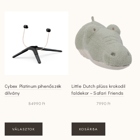
Cybex Platinum pihenőszék
Little Dutch plüss krokodil
állvány
faldekor – Safari Friends
84990
Ft
7990
Ft
Ennek
VÁLASZTOK
KOSÁRBA
a