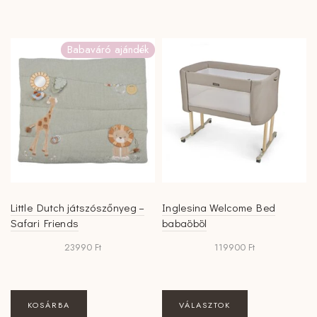
terméknek
több
variációja
Babaváró ajándék
van.
A
változatok
a
termékoldalon
választhatók
ki
Little Dutch játszószőnyeg –
Inglesina Welcome Bed
Safari Friends
babaöböl
23990
Ft
119900
Ft
Ennek
KOSÁRBA
VÁLASZTOK
a