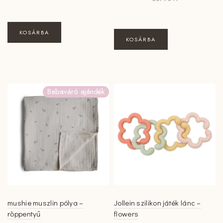
KOSÁRBA
KOSÁRBA
Babaváró ajándék
mushie muszlin pólya –
Jollein szilikon játék lánc –
röppentyű
flowers