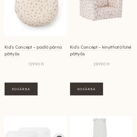
Kid’s Concept – padló párna
Kid’s Concept – kinyitható fotel
pöttyös
pöttyös
12990
Ft
28990
Ft
KOSÁRBA
KOSÁRBA