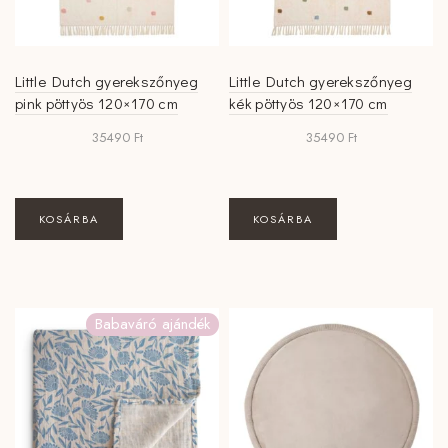
ki
Little Dutch gyerekszőnyeg
Little Dutch gyerekszőnyeg
pink pöttyös 120×170 cm
kék pöttyös 120×170 cm
35490
Ft
35490
Ft
KOSÁRBA
KOSÁRBA
Babaváró ajándék