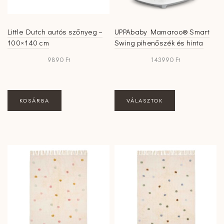
Little Dutch autós szőnyeg –
UPPAbaby Mamaroo® Smart
100×140 cm
Swing pihenőszék és hinta
9890
Ft
143990
Ft
Ennek
KOSÁRBA
VÁLASZTOK
a
terméknek
több
variációja
van.
A
változatok
a
termékoldalon
választhatók