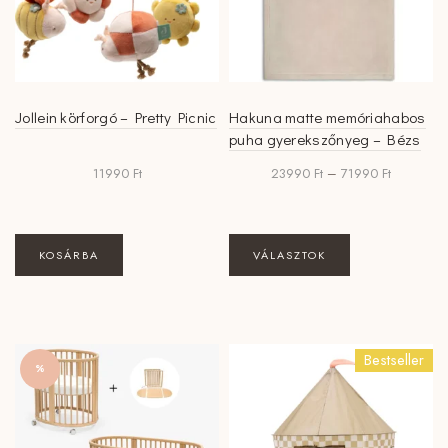
Jollein körforgó – Pretty Picnic
Hakuna matte memóriahabos
puha gyerekszőnyeg – Bézs
Ártartomá
11990
Ft
23990
Ft
–
71990
Ft
23990 Ft
-
71990 Ft
Ennek
KOSÁRBA
VÁLASZTOK
a
terméknek
több
variációja
Bestseller
van.
%
A
változatok
a