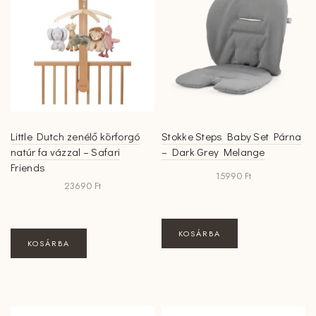
Little Dutch zenélő körforgó
Stokke Steps Baby Set Párna
natúr fa vázzal – Safari
– Dark Grey Melange
Friends
15990
Ft
23690
Ft
KOSÁRBA
KOSÁRBA