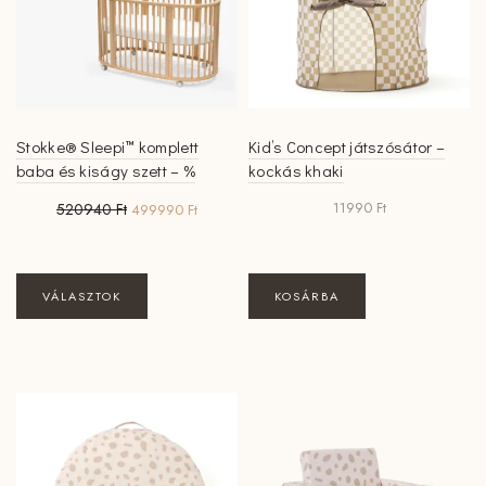
termékoldalon
választhatók
ki
Stokke® Sleepi™ komplett
Kid’s Concept játszósátor –
baba és kiságy szett – %
kockás khaki
Original
Current
11990
Ft
520940
Ft
499990
Ft
price
price
was:
is:
520940 Ft.
499990 Ft.
VÁLASZTOK
KOSÁRBA