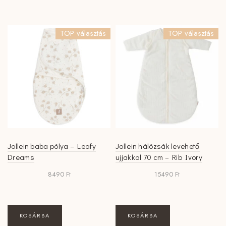
terméknek
több
variációja
TOP választás
TOP választás
van.
A
változatok
a
termékoldalon
választhatók
ki
Jollein baba pólya – Leafy
Jollein hálózsák levehető
Dreams
ujjakkal 70 cm – Rib Ivory
8490
Ft
15490
Ft
KOSÁRBA
KOSÁRBA