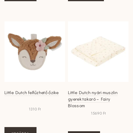
terméknek
több
variációja
van.
A
változatok
a
termékoldalon
választhatók
ki
Little Dutch felfűzhető őzike
Little Dutch nyári muszlin
gyerek takaró – Fairy
Blossom
1310
Ft
15690
Ft