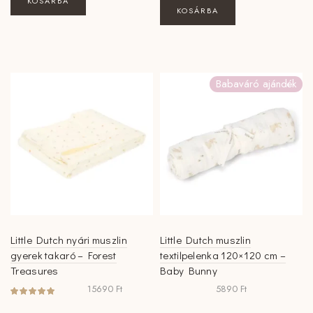
KOSÁRBA
KOSÁRBA
Babaváró ajándék
Little Dutch nyári muszlin
Little Dutch muszlin
gyerek takaró – Forest
textilpelenka 120×120 cm –
Treasures
Baby Bunny
15690
Ft
5890
Ft