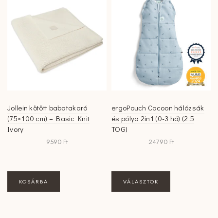
Jollein kötött babatakaró
ergoPouch Cocoon hálózsák
(75×100 cm) – Basic Knit
és pólya 2in1 (0-3 hó) (2.5
Ivory
TOG)
9590
Ft
24790
Ft
Ennek
KOSÁRBA
VÁLASZTOK
a
terméknek
több