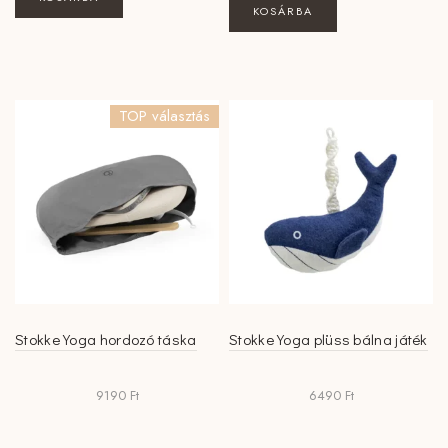
KOSÁRBA
TOP választás
Stokke Yoga hordozó táska
Stokke Yoga plüss bálna játék
9190
Ft
6490
Ft