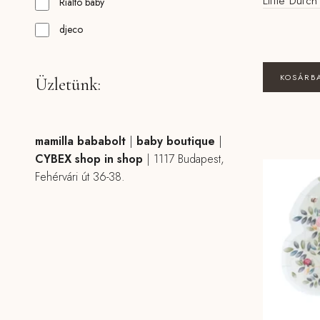
Little Dutc
Rialto baby
djeco
KOSÁRB
Üzletünk:
mamilla bababolt
|
baby boutique
|
CYBEX shop in shop
|
1117 Budapest,
Fehérvári út 36-38.