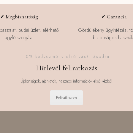
✓
Megbízhatóság
✓
Garancia
pasztalat, budai üzlet, elérhető
Gördülékeny ügyintézés, t
ügyfélszolgálat
biztonságos használa
10% kedvezmény első vásárlásodra
Hírlevél feliratkozás
Újdonságok, ajánlatok, hasznos információk első kézből
Feliratkozom