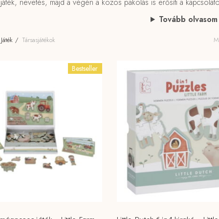
 játék, nevetés, majd a végén a közös pakolás is erősíti a kapcsolatok
Tovább olvasom
Játék
Társasjátékok
Mi
Bestseller