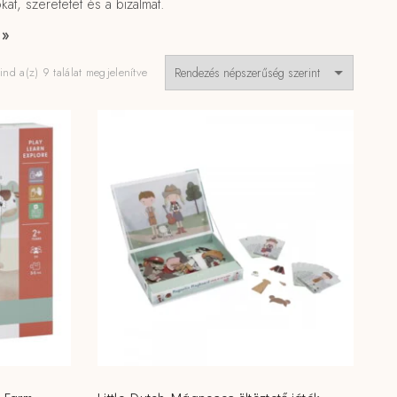
at, szeretetet és a bizalmat.
 »
Sorted
nd a(z) 9 találat megjelenítve
by
popularity