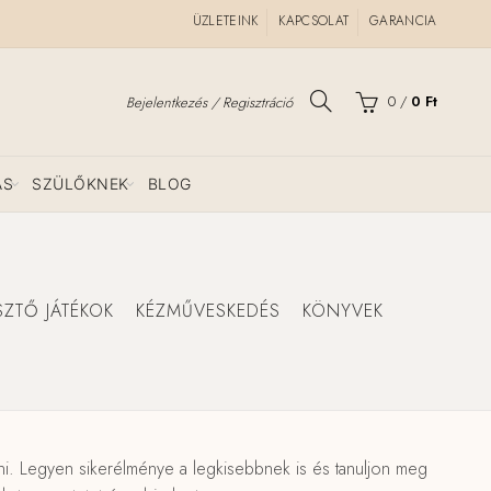
ÜZLETEINK
KAPCSOLAT
GARANCIA
0
/
0
Ft
Bejelentkezés / Regisztráció
ÁS
SZÜLŐKNEK
BLOG
SZTŐ JÁTÉKOK
KÉZMŰVESKEDÉS
KÖNYVEK
szani. Legyen sikerélménye a legkisebbnek is és tanuljon meg