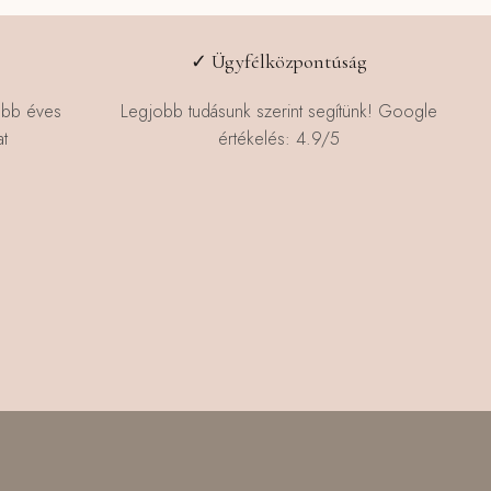
✓ Ügyfélközpontúság
öbb éves
Legjobb tudásunk szerint segítünk! Google
t
értékelés: 4.9/5