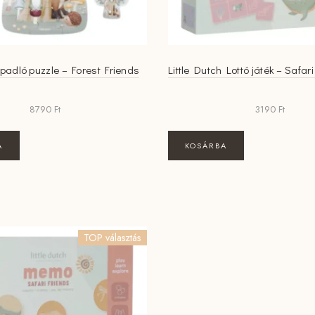
 padló puzzle – Forest Friends
Little Dutch Lottó játék – Safar
8790
Ft
3190
Ft
A
KOSÁRBA
TOP választás