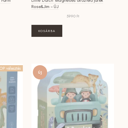
le Farm
Little Dutch Mágneses öltöztető játék
Rose&Jim – ÚJ
5990
Ft
KOSÁRBA
OP választás
ÚJ