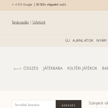
✓ 4.9/5 Google
| 50.000+ elégedett szülő
Tanácsadás
|
Üzletünk
ÚJ
AJÁNLATOK
NYÁR!
ÖSSZES
JÁTÉKBABA
KÜLTÉRI JÁTÉKOK
BA
Szánjatok id
KERESÉS