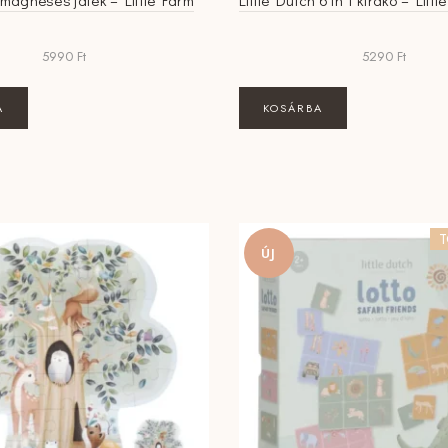
h mágneses játék – Little Farm
Little Dutch 6 in 1 kirakó – Litt
5990
Ft
5290
Ft
A
KOSÁRBA
T
ÚJ