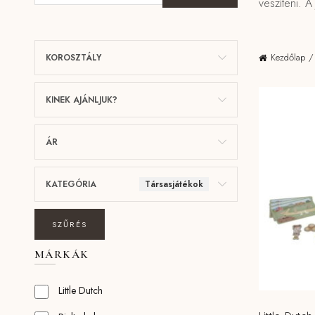
veszíteni. A
Kezdőlap
KOROSZTÁLY
KINEK AJÁNLJUK?
ÁR
KATEGÓRIA
Társasjátékok
SZŰRÉS
MÁRKÁK
Little Dutch