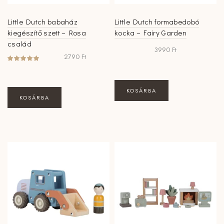
Little Dutch babaház
Little Dutch formabedobó
kiegészítő szett – Rosa
kocka – Fairy Garden
család
3990
Ft
2790
Ft
KOSÁRBA
KOSÁRBA