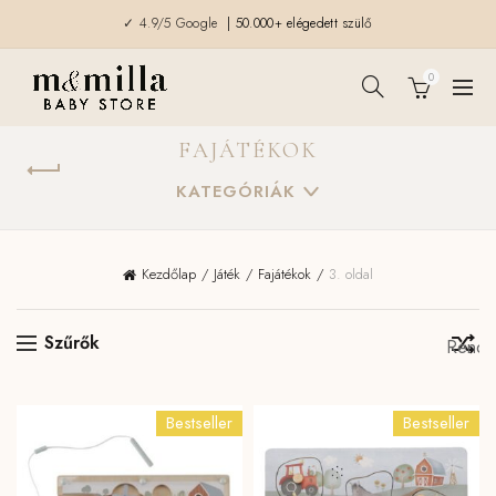
✓ 4.9/5 Google
| 50.000+ elégedett szülő
0
FAJÁTÉKOK
KATEGÓRIÁK
Kezdőlap
Játék
Fajátékok
3. oldal
Szűrők
Bestseller
Bestseller