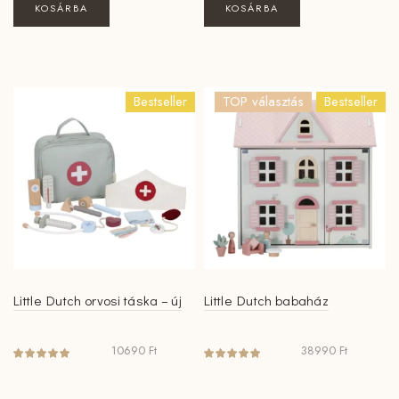
KOSÁRBA
KOSÁRBA
Bestseller
TOP választás
Bestseller
Little Dutch orvosi táska – új
Little Dutch babaház
10690
Ft
38990
Ft