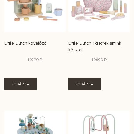
Little Dutch kávéfőző
Little Dutch Fa játék smink
készlet
10790
Ft
10690
Ft
KOSÁRBA
KOSÁRBA