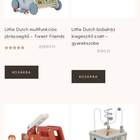
Little Dutch multifunkciós
Little Dutch babaház
járássegítő – Forest Friends
kiegészítő szett –
gyerekszoba
23990
Ft
5190
Ft
KOSÁRBA
KOSÁRBA