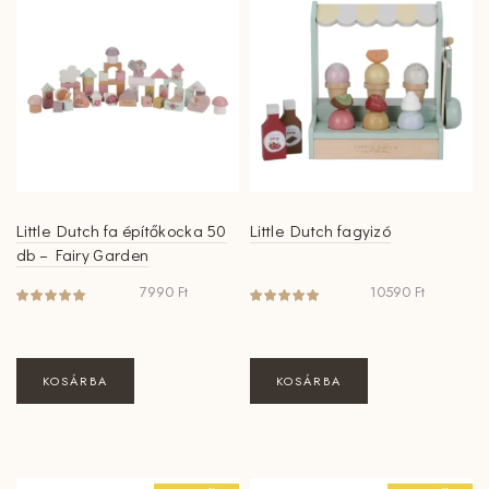
Little Dutch fa építőkocka 50
Little Dutch fagyizó
db – Fairy Garden
7990
Ft
10590
Ft
KOSÁRBA
KOSÁRBA