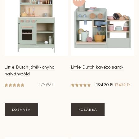
-11%
Little Dutch játékkonyha
Little Dutch kávézó sarok
halványzöld
Original
Curre
47990
Ft
19490
Ft
17432
Ft
price
price
was:
is:
19490 Ft.
17432
KOSÁRBA
KOSÁRBA