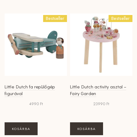
Bestseller
Bestseller
Little Dutch fa repülőgép
Little Dutch activity asztal –
figurával
Fairy Garden
4990
Ft
23990
Ft
KOSÁRBA
KOSÁRBA