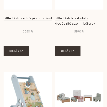
Little Dutch kotrógép figurával
Little Dutch babaház
kiegészítő szett – bútorok
3550
Ft
5190
Ft
KOSÁRBA
KOSÁRBA