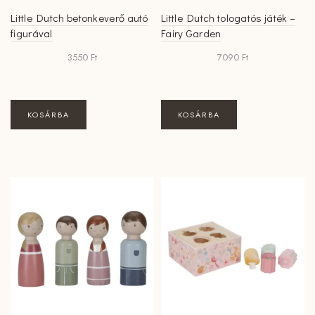
Little Dutch betonkeverő autó
Little Dutch tologatós játék –
figurával
Fairy Garden
3550
Ft
7090
Ft
KOSÁRBA
KOSÁRBA