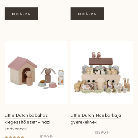
KOSÁRBA
KOSÁRBA
Little Dutch babaház
Little Dutch Noé bárkája
kiegészítő szett – házi
gyerekeknek
kedvencek
13890
Ft
5190
Ft