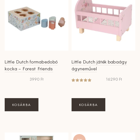
Little Dutch formabedobó
Little Dutch játék babaágy
kocka – Forest Friends
ágyneművel
3990
Ft
16290
Ft
KOSÁRBA
KOSÁRBA