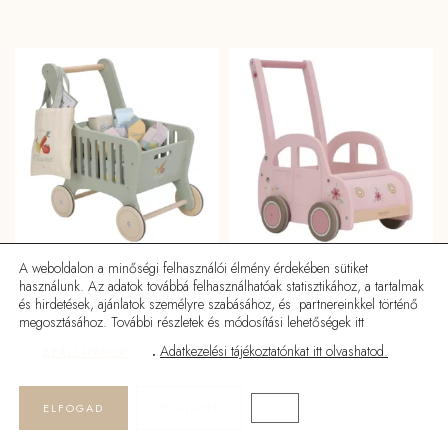
A weboldalon a minőségi felhasználói élmény érdekében sütiket
használunk. Az adatok továbbá felhasználhatóak statisztikához, a tartalmak
Little Dutch bevásárlókocsi
Little Dutch tolható pink autó
és hirdetések, ajánlatok személyre szabásához, és partnereinkkel történő
megosztásához. További részletek és módosítási lehetőségek itt
19990
Ft
21690
Ft
.
Adatkezelési tájékoztatónkat itt olvashatod.
BEÁLLÍTÁSOK
ELFOGAD
ELUTASÍT
CLOSE GDPR COOKIE BA
KOSÁRBA
KOSÁRBA
Kezdőlap
Termékek
Keresés
Üzlet