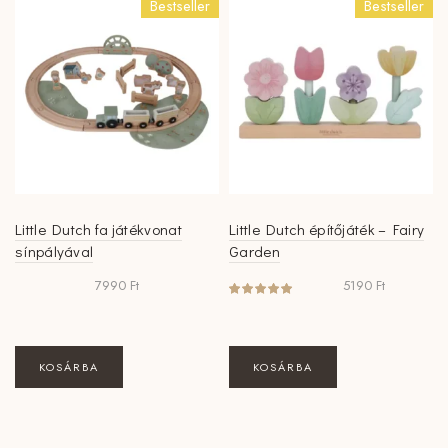
Bestseller
Bestseller
Little Dutch fa játékvonat
Little Dutch építőjáték – Fairy
sínpályával
Garden
7990
Ft
5190
Ft
KOSÁRBA
KOSÁRBA