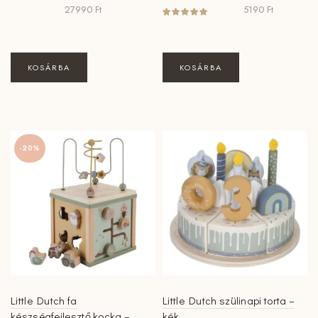
27990
Ft
5190
Ft
KOSÁRBA
KOSÁRBA
-20%
Little Dutch fa
Little Dutch szülinapi torta –
készségfejlesztő kocka –
kék