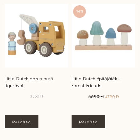
-16%
Little Dutch darus autó
Little Dutch építőjáték –
figurával
Forest Friends
Original
Current
3550
Ft
5690
Ft
4790
Ft
price
price
was:
is:
5690 Ft.
4790 Ft.
KOSÁRBA
KOSÁRBA